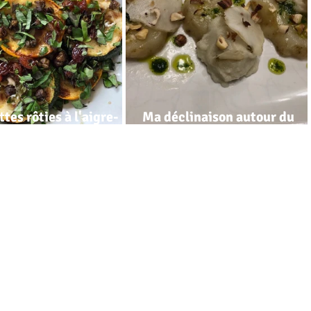
tes rôties à l'aigre-
Ma déclinaison autour du
topinambour