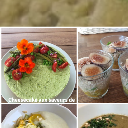
Cheesecake aux saveurs de
printemps
Salade quinoa me