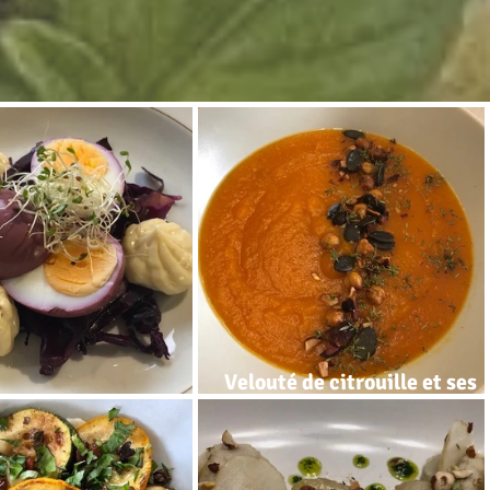
Velouté de citrouille et ses
mayonnaise
toppings