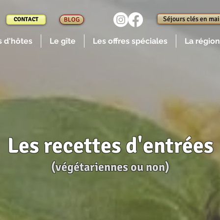
Séjours clés en ma
CONTACT
BLOG
 d'hôtes
Le gîte
Les offres spéciales
La région
Les recettes d'entrées
(végétariennes ou non)