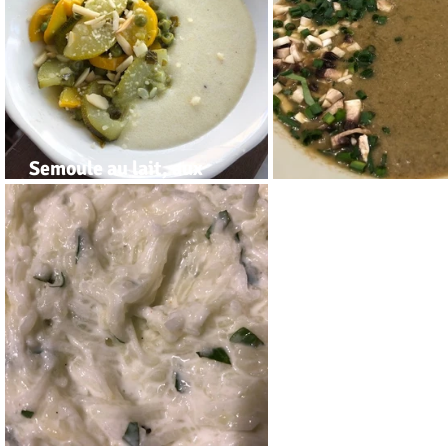
Semoule au lait, aux
courgettes et petits pois
Soupe de poisson