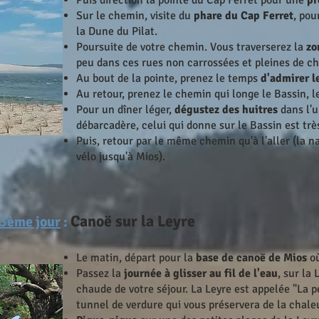
Puis direction la pointe du Cap Ferret pour une
pr
Sur le chemin, visite du
phare du Cap Ferret
, pou
la Dune du Pilat.
Poursuite de votre chemin. Vous traverserez la
zo
peu dans ces rues non carrossées et pleines de c
Au bout de la pointe, prenez le temps
d'admirer l
Au retour, prenez le chemin qui longe le Bassin, l
Pour un dîner léger,
dégustez des huitres
dans l'u
débarcadère, celui qui donne sur le Bassin est très
Puis, retour par le même chemin qu'à l'aller (la n
vélo jusqu'à Mios).
Canoë sur la Leyre
 3ème jour
:
Le matin, départ pour la
base de canoë de Mios
où
Passez la
journée à glisser au fil de l'eau
, sur la 
chaude de votre séjour. La Leyre est appelée "La 
tunnel de verdure qui vous préservera de la chaleu