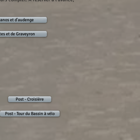
iganos et d'audenge
tes et de Graveyron
Post - Croisière
Post - Tour du Bassin à vélo