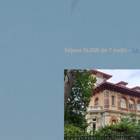
Séjour SLOW de 7 nuits -
Le