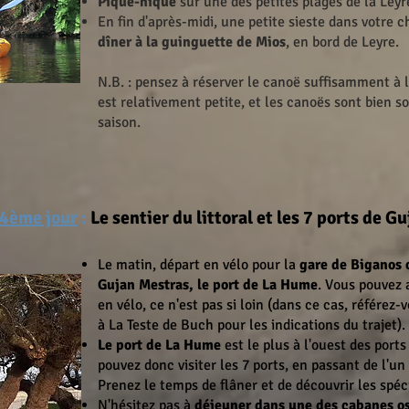
Pique-nique
sur une des petites plages de la Leyr
En fin d'après-midi, une petite sieste dans votre c
dîner à la guinguette de Mios
, en bord de Leyre.
N.B. : pensez à réserver le canoë suffisamment à l'
est relativement petite, et les canoës sont bien s
saison.
 4ème jour
:
Le sentier du littoral et les 7 ports de 
Le matin, départ en vélo pour la
gare de Biganos 
Gujan Mestras, le port de La Hume
. Vous pouvez 
en vélo, ce n'est pas si loin (dans ce cas, référez
à La Teste de Buch pour les indications du trajet).
Le port de La Hume
est le plus à l'ouest des ports
pouvez donc visiter les 7 ports, en passant de l'un à
Prenez le temps de flâner et de découvrir les spéc
N'hésitez pas à
déjeuner dans une des cabanes os