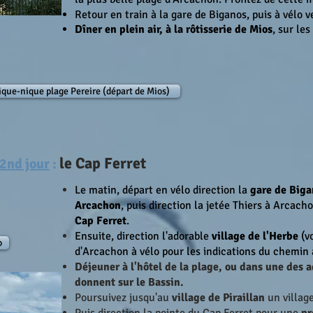
Retour en train à la gare de Biganos, puis à vélo v
Dîner en plein air, à la rôtisserie de Mios
, sur les
ique-nique plage Pereire (départ de Mios)
le Cap Ferret
 2nd jour
:
Le matin, départ en vélo direction la
gare de Biga
Arcachon
, puis direction la jetée Thiers à Arcac
Cap Ferret
.
Ensuite, direction l'adorable
village de l'Herbe
(vo
o
d'Arcachon à vélo pour les indications du chemin à
Déjeuner à l'hôtel de la plage, ou dans une des 
donnent sur le Bassin.
Poursuivez jusqu'au
village de Piraillan
un village