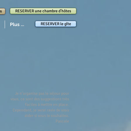
RESERVER une chambre d'hôtes
in
RESERVER le gîte
Plus ...
Je n'organise pas le séjour pour
vous, ce sont des suggestions très
faciles à mettre en place.
Cependant, je serai ravie de vous
aider si vous le souhaitez.
Pascale