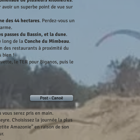
omenade de plusieurs kilomètres
.
r avoir un superbe point de vue sur
ne des 44 hectares
. Perdez-vous un
harme.
es passes du Bassin, et la dune
.
e long de la
Conche du Mimbeau
.
n des restaurants à proximité du
 bien !
avette, le TER pour Biganos, puis le
Post - Canoë
 vous serez pris en main.
Leyre. Choisissez la journée la plus
petite Amazonie" en raison de son
r.