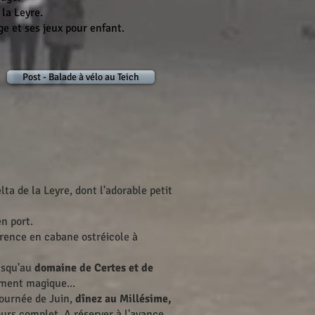
 la Leyre.
age et ses jeux pour enfant.
Post - Balade à vélo au Teich
lta de la Leyre, dont l'adorable petit
n port.
érence en cabane ostréicole à
usqu'au
domaine de Certes et de
ement magique...
journée de Juin,
dînez au Millésime,
urs complet. A réserver à l'avance,