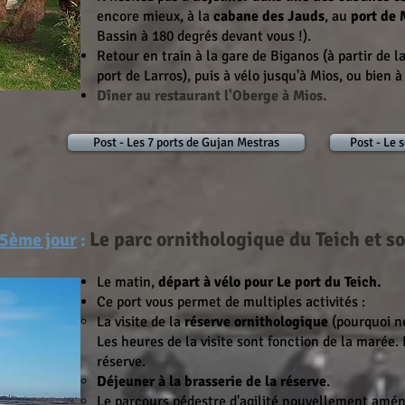
encore mieux, à la
cabane des Jauds
, au
port de 
Bassin à 180 degrés devant vous !).
Retour en train à la gare de Biganos (à partir de 
port de Larros), puis à vélo jusqu'à Mios, ou bien 
Dîner au restaurant l'Oberge à Mios.
Post - Les 7 ports de Gujan Mestras
Post - Le 
Le parc ornithologique du Teich et s
 5ème jour
:
Le matin,
départ à vélo pour Le port du Teich.
Ce port vous permet de multiples activités :
La visite de la
réserve ornithologique
(pourquoi ne
Les heures de la visite sont fonction de la marée
réserve.
Déjeuner à la brasserie de la réserve
.
Le parcours pédestre d'agilité nouvellement amé