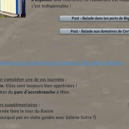
c'est indispensable !
Post - Balade dans les ports de B
Post - Balade aux domaines de Cer
 vous avez un peu plus de temps / Des alternatives
:
ur compléter une de vos journées
:
in
. Elles sont toujours bien appréciées !
fitez du
parc d'accrobranche
à Mios.
urs supplémentaires
:
rnée faire le tour du Bassin​
pourquoi pas en visite guidée avec Valérie Sutra ?)