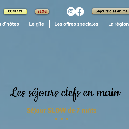
Séjours clés en ma
CONTACT
BLOG
 d'hôtes
Le gîte
Les offres spéciales
La région
Les séjours clefs en main
Séjour SLOW de 7 nuits
● ● ●