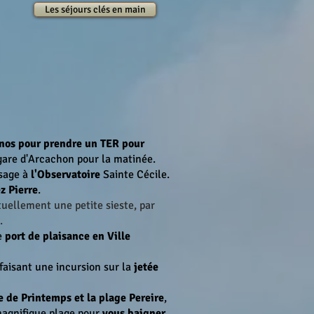
Les séjours clés en main
nos pour prendre un TER pour
 gare d'Arcachon pour la matinée.
ssage à
l'Observatoire
Sainte Cécile.
z Pierre
.
uellement une petite sieste, par
.
le
port de plaisance
en Ville
faisant une incursion sur la
jetée
e de Printemps et la plage Pereire
,
 magnifique plage pour
vous baigner
.