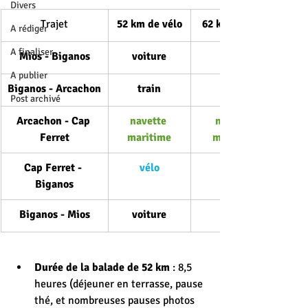
Divers
Trajet
​52 km de vélo
62 km de vélo
A rédiger
A finaliser
Mios - Biganos
voiture
A publier
Biganos - Arcachon
train
Post archivé
Arcachon - Cap 
navette 
navette 
Ferret
maritime
maritime
Cap Ferret - 
vélo
Biganos
Biganos - Mios
voiture
Durée de la balade de 52 km
 : 8,5 
heures (déjeuner en terrasse, pause 
thé, et nombreuses pauses photos 