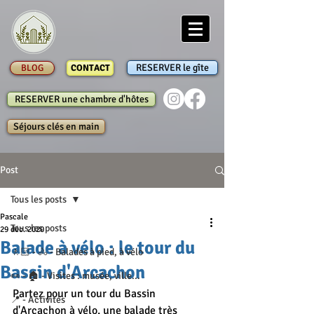
RESERVER le gîte
BLOG
CONTACT
RESERVER une chambre d'hôtes
Séjours clés en main
Post
Tous les posts
Pascale
Tous les posts
29 déc. 2020
Balade à vélo : le tour du
🚶🏻 - 🚴 - Balades à pied, à vélo
Bassin d'Arcachon
👀 - 🏠 - Visites : musée, ville...
Partez pour un tour du Bassin 
📍 - Activités
d'Arcachon à vélo, une balade très 