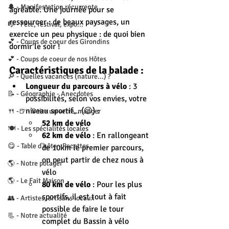
🔔 - Manifestation récurrente
agréable. Une journée pour se 
ressourcer : de beaux paysages, un 
🎼 - Fête, festival, expo...
exercice un peu physique : de quoi bien 
💕 - Coups de coeur des Girondins
dormir le soir !
💕 - Coups de coeur de nos Hôtes
Caractéristiques de la balade :
🔎 - Quelles vacances (nature...) ?
Longueur du parcours à vélo
 : 3 
📝 - Géographie - Anecdotes
possibilités, selon vos envies, votre 
niveau sportif... (😉) :
🍴 -🍺 - Boire un verre, manger
52 km de vélo
🍽 - Les spécialités locales
62 km de vélo
 : En rallongeant 
😋 - Table d'hôte - Recettes
de 10km le premier parcours, 
on peut partir de chez nous à 
🌎 - Notre potager
vélo
🌎 - Le Fait Maison
80 km de vélo
 : Pour les plus 
sportifs, il est tout à fait 
👥 - Artistes, artisans locaux
possible de faire le tour 
📃 - Notre actualité
complet du Bassin à vélo