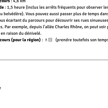
cours
 : 4,6 km
de
 : 1,5 heure (inclus les arrêts fréquents pour observer les 
rchivé
u belvédère). Vous pouvez aussi passer plus de temps dans 
 vous écartant du parcours pour découvrir ses rues sinueuse
s. Par exemple, depuis l'allée Charles Rhône, on peut voir 
 en raison du dénivelé.
rcours (pour la région)
 : 🚶🏻   (prendre toutefois son temp
e 