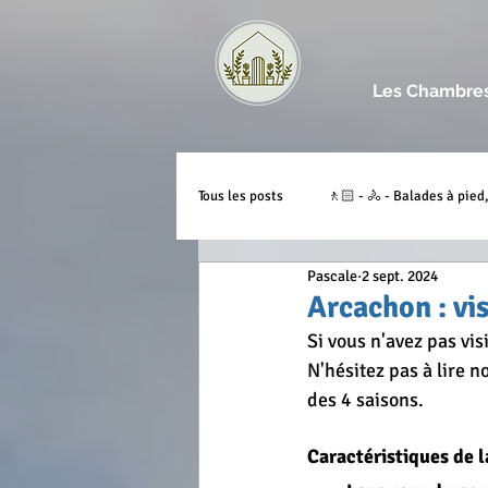
Les Chambres
Tous les posts
🚶🏻 - 🚴 - Balades à pied,
Pascale
2 sept. 2024
🎼 - Fête, festival, expo...
💕 - Co
Arcachon : vis
Si vous n'avez pas visi
N'hésitez pas à lire no
📝 - Géographie - Anecdotes
🍴 -
des 4 saisons.
Caractéristiques de l
🌎 - Notre potager
🌎 - Le Fait M