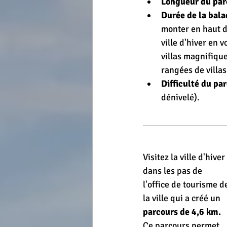
Longueur du par
Durée de la bala
A finaliser
A publier
Post a
monter en haut d
ville d'hiver en
villas magnifique
rangées de villas
Difficulté du pa
dénivelé).
Visitez la ville d'hiver 
dans les pas de 
l'office de tourisme d
la ville qui a créé un 
parcours de 4,6 km.
Ce parcours permet 