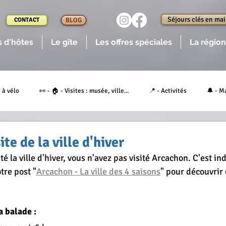
Séjours clés en ma
CONTACT
BLOG
 d'hôtes
Le gîte
Les offres spéciales
La région
 à vélo
👀 - 🏠 - Visites : musée, ville...
📍 - Activités
🔔 - M
ups de coeur des Girondins
💕 - Coups de coeur de nos Hôtes
🔎 - 
ite de la ville d'hiver
té la ville d'hiver, vous n'avez pas visité Arcachon. C'est ind
tre post "
Arcachon - La ville des 4 saisons
" pour découvrir c
🍺 - Boire un verre, manger
🍽 - Les spécialités locales
😋 - Table 
a balade :
aison
👥 - Artistes, artisans locaux
📃 - Notre actualité
Dive