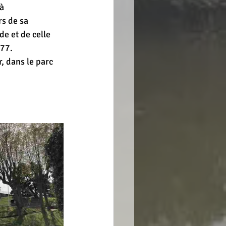
à 
rs de sa 
de et de celle 
77. 
, dans le parc 