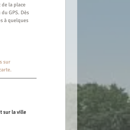
 de la place 
u du GPS. Dès 
es à quelques 
s sur 
carte.
 sur la ville 