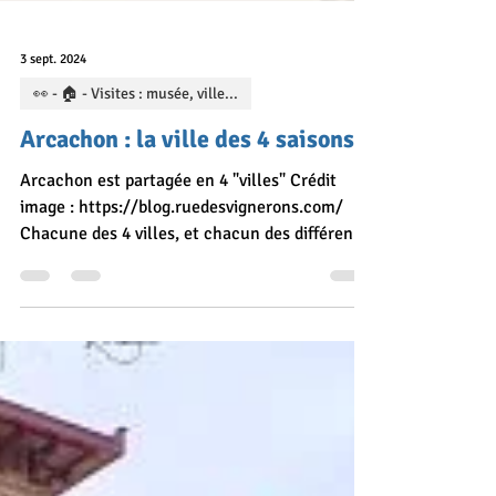
3 sept. 2024
👀 - 🏠 - Visites : musée, ville...
Arcachon : la ville des 4 saisons
Arcachon est partagée en 4 "villes" Crédit
image : https://blog.ruedesvignerons.com/
Chacune des 4 villes, et chacun des différents
quartiers de renom de la ville ont leur charme
et leur particularité (n'hésitez pas à vous
inspirer des différents posts pour planifier leur
visite). La ville d'été : le centre ville, le long de
l'eau entre les jetées "Eyrac" et de la
"Chapelle" (ce quartier a vu le jour lors de
l’ouverture du premier établissement de bains
de mer pour clients fo