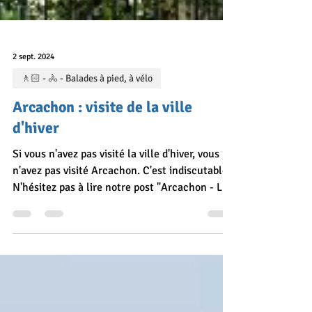
2 sept. 2024
🚶🏻 - 🚴 - Balades à pied, à vélo
Arcachon : visite de la ville
d'hiver
Si vous n'avez pas visité la ville d'hiver, vous
n'avez pas visité Arcachon. C'est indiscutable !
N'hésitez pas à lire notre post "Arcachon - La
ville des 4 saisons" pour découvrir cette belle
ville des 4 saisons. Caractéristiques de la
balade : Longueur du parcours : 4,6 km Durée
de la balade : 1,5 heure (inclus les arrêts