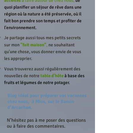
activités
à faire autour de chez nous,
de
quoi planifier un séjour de rêve dans une
région où la nature a été préservée, où il
fait bon prendre son temps et profiter de
l'environnement.
Je partage aussi tous mes petits secrets
sur mon
"fait maison"
,
ne souhaitant
qu'une chose, vous donner envie de vous
les approprier.
Vous trouverez aussi régulièrement des
nouvelles de notre
table d'hôte
à base des
fruits et légumes de notre potager.
Blog idéal pour préparer vos vacances
chez nous,
à Mios, sur le Bassin
d'Arcachon.
N’hésitez pas à me poser des questions
ou à faire des commentaires.