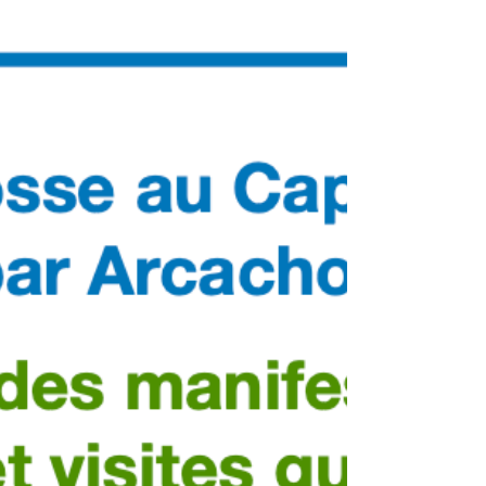
d'automne d'Arcachon tournée vers le Bassin,
avec son port, sa criée, l'église Saint-
Ferdinand, le quartier de l'Aiguillon....
N'hésitez pas à lire notre post "Arcachon - La
ville des 4 saisons" pour découvrir cette belle
ville dans sa globalité. Caractéristiques de la
balade : Longueur du parcours : 8,2 km Durée
de la balade : 3 heures Diffi