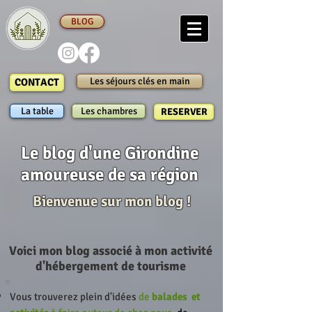
BLOG
Les séjours clés en main
CONTACT
La table
Les chambres
RESERVER
Le blog d'une Girondine
amoureuse de sa région
Bienvenue sur mon blog !
Voici mon blog associé à mon activité
d'hébergement de tourisme
Vous trouverez plein d'idées
de
balades
et