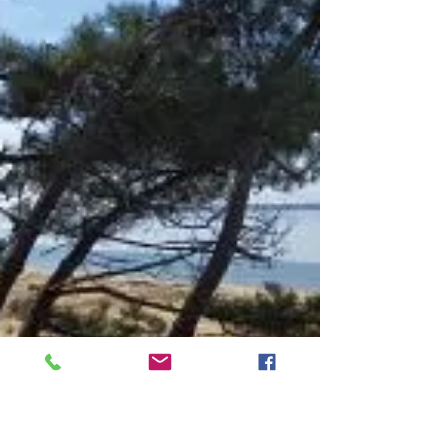
Audenge, Lanton, Marcheprime (1 à 14 km de
chez nous - 1 à 15 minutes) : l'agenda des
manifestations, jour par jour : voir l'agenda.
Landes de Gascogne (6 km et plus de chez
nous - 6 minutes et plus) : l'agenda des
manifestations culturelles du Bazadais : voir
l'agenda. Salles et le Val de l'Eyre (10 km de
chez nous - 10 minutes) : l'agenda des