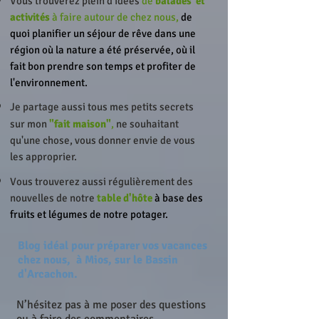
Vous trouverez plein d'idées
de
balades
et
activités
à faire autour de chez nous,
de
quoi planifier un séjour de rêve dans une
région où la nature a été préservée, où il
fait bon prendre son temps et profiter de
l'environnement.
Je partage aussi tous mes petits secrets
sur mon
"fait maison"
,
ne souhaitant
qu'une chose, vous donner envie de vous
les approprier.
Vous trouverez aussi régulièrement des
nouvelles de notre
table d'hôte
à base des
fruits et légumes de notre potager.
Blog idéal pour préparer vos vacances
chez nous,
à Mios, sur le Bassin
d'Arcachon.
N’hésitez pas à me poser des questions