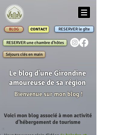
RESERVER le gîte
BLOG
CONTACT
RESERVER une chambre d'hôtes
Séjours clés en main
Le blog d'une Girondine
amoureuse de sa région
Bienvenue sur mon blog !
Voici mon blog associé à mon activité
d'hébergement de tourisme