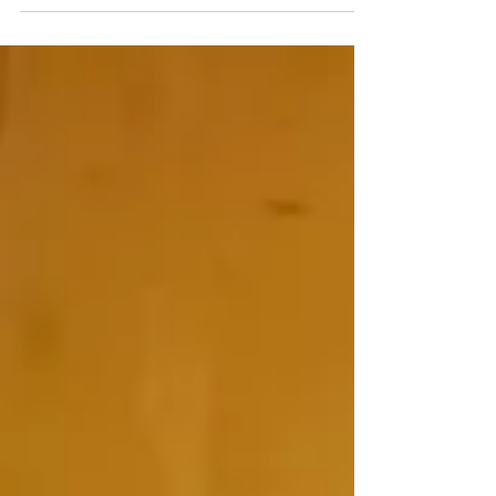
ou de la viande froide. Pourquoi pas en apéritif
! Ingrédients : (pour environ 5 pots de 435 ml)
1,5 kg de courgettes du jardin 0,6 l de vinaigre
blanc 270 + 70 g de sucre 1/2 piment antillais
2 c à soupe rases de curry 1 c à soupe rases de
baies roses 35 g de sel Réalisation : J - Le
premier jour : Couper les courgettes en dés,
ajouter 35 g