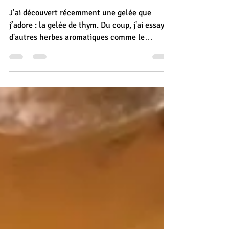
14 mars 2024
😋 - Table d'hôte - Recettes
Gelée de romarin - Condiment
J’ai découvert récemment une gelée que
j’adore : la gelée de thym. Du coup, j'ai essayé
d'autres herbes aromatiques comme le
romarin, et la gelée de romarin est aussi très
bonne ! J’aime beaucoup la servir à nos hôtes
avec une ardoise de charcuterie. Ingrédients
pour la gelée de romarin environ 60g de
romarin (la partie jeune pousse du printemps)
5 g d’agar-agar bio 350g de sucre 1 c. à soupe
de miel 1 litre d’eau le jus de ½ citron Recette
de la gelée de romarin Dans une cas