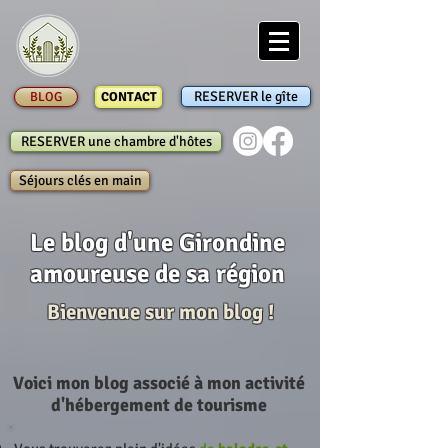
RESERVER le gîte
BLOG
CONTACT
RESERVER une chambre d'hôtes
Séjours clés en main
Le blog d'une Girondine
amoureuse de sa région
Bienvenue sur mon blog !
Voici mon blog associé à mon activité
d'hébergement de tourisme