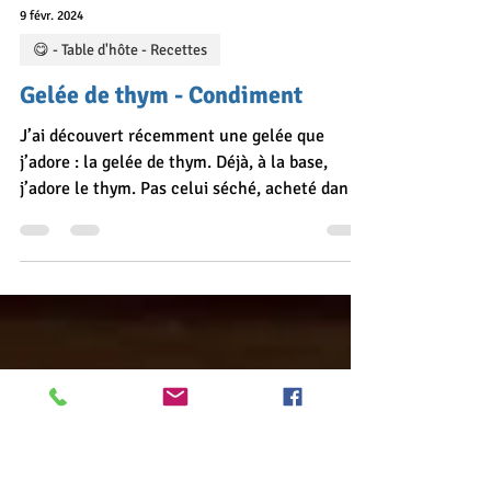
9 févr. 2024
😋 - Table d'hôte - Recettes
Gelée de thym - Condiment
J’ai découvert récemment une gelée que
j’adore : la gelée de thym. Déjà, à la base,
j’adore le thym. Pas celui séché, acheté dans
le commerce, mais celui juste cueilli du pied
du potager. Les 2 sont incomparables ! La
gelée est excellente ! J’aime beaucoup la
servir à nos hôtes avec une ardoise de
charcuterie. Ingrédients pour la gelée de thym