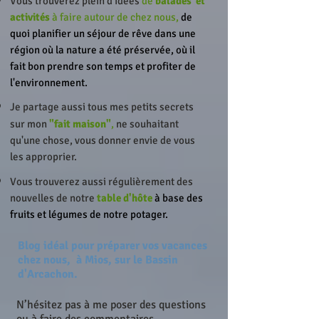
Vous trouverez plein d'idées
de
balades
et
activités
à faire autour de chez nous,
de
quoi planifier un séjour de rêve dans une
région où la nature a été préservée, où il
fait bon prendre son temps et profiter de
l'environnement.
Je partage aussi tous mes petits secrets
sur mon
"fait maison"
,
ne souhaitant
qu'une chose, vous donner envie de vous
les approprier.
Vous trouverez aussi régulièrement des
nouvelles de notre
table d'hôte
à base des
fruits et légumes de notre potager.
Blog idéal pour préparer vos vacances
chez nous,
à Mios, sur le Bassin
d'Arcachon.
N’hésitez pas à me poser des questions