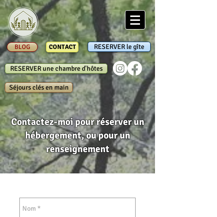
RESERVER le gîte
BLOG
CONTACT
RESERVER une chambre d'hôtes
Séjours clés en main
Contactez-moi pour réserver un
hébergement,
ou pour un
renseignement