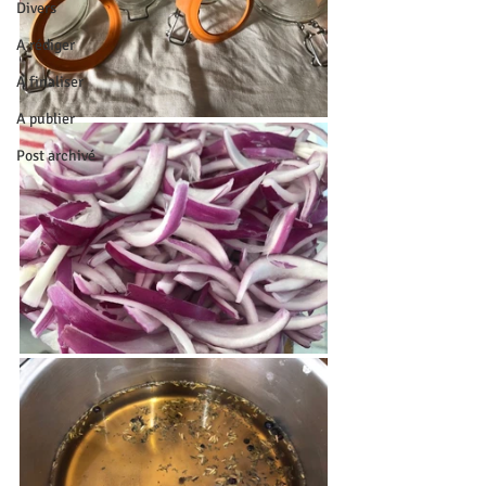
Divers
A rédiger
A finaliser
A publier
Post archivé