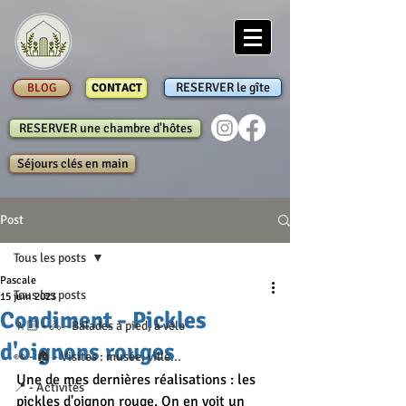
RESERVER le gîte
BLOG
CONTACT
RESERVER une chambre d'hôtes
Séjours clés en main
Post
Tous les posts
Pascale
Tous les posts
15 juin 2023
Condiment - Pickles
🚶🏻 - 🚴 - Balades à pied, à vélo
d'oignons rouges
👀 - 🏠 - Visites : musée, ville...
Une de mes dernières réalisations : les 
📍 - Activités
pickles d'oignon rouge. On en voit un 