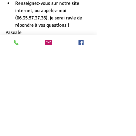
Renseignez-vous sur notre site 
internet, ou appelez-moi 
(06.35.57.37.36), je serai ravie de 
répondre à vos questions !
Pascale 
Recette 😋Autre
😋 - Table d'hôte - Recettes
Commentaires
Rédigez un commentaire...