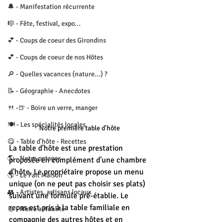
🔔 - Manifestation récurrente
🎼 - Fête, festival, expo...
💕 - Coups de coeur des Girondins
💕 - Coups de coeur de nos Hôtes
🔎 - Quelles vacances (nature...) ?
📝 - Géographie - Anecdotes
🍴 -🍺 - Boire un verre, manger
🍽 - Les spécialités locales
Notre première table d'hôte
😋 - Table d'hôte - Recettes
La table d'hôte est une prestation 
🌎 - Notre potager
proposée en complément d'une chambre 
d'hôte. Le propriétaire propose un menu 
🌎 - Le Fait Maison
unique (on ne peut pas choisir ses plats) 
👥 - Artistes, artisans locaux
suivant une formule pré-établie. Le 
repas est pris à la table familiale en 
📃 - Notre actualité
compagnie des autres hôtes et en 