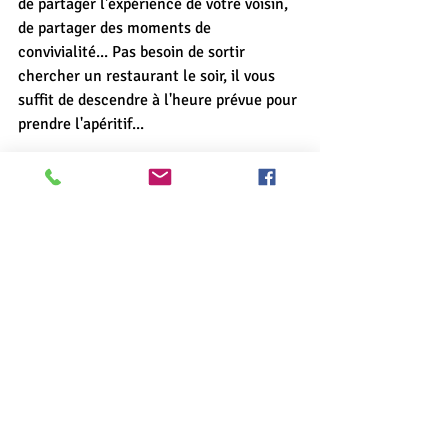
de partager l'expérience de votre voisin, 
de partager des moments de 
convivialité... Pas besoin de sortir 
chercher un restaurant le soir, il vous 
suffit de descendre à l'heure prévue pour 
prendre l'apéritif...
Pour en savoir plus :
Post : 
L'apéritif Bordelais à déguster 
: le Lillet
Notre blog
Post
 : 
Le Slow Tourisme
Voir : 
Nos recettes 
Voir : 
Notre potager