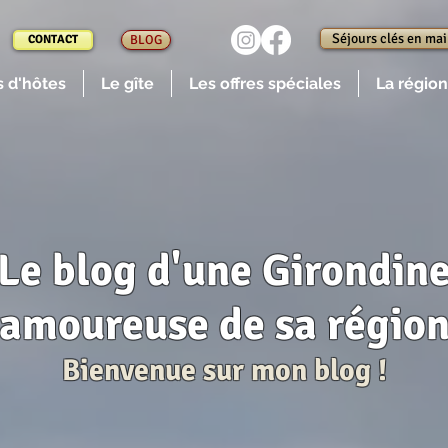
Séjours clés en ma
CONTACT
BLOG
 d'hôtes
Le gîte
Les offres spéciales
La région
Le blog d'une Girondin
amoureuse de sa régio
Bienvenue sur mon blog !