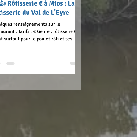
👍 Rôtisserie € à Mios : La
tisserie du Val de L'Eyre
lques renseignements sur le
t : Tarifs : € Genre : rôtisserie (on
nt surtout pour le poulet rôti et ses
es, mais...