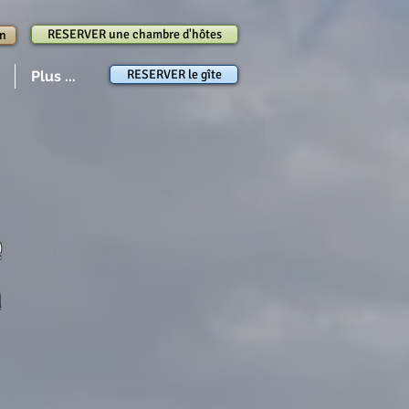
RESERVER une chambre d'hôtes
in
RESERVER le gîte
Plus ...
e
n