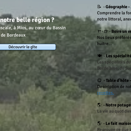
📝 -
Géographie -
Comprendre la for
notre belle région ?
notre littoral, ane
ascale, à Mios, au cœur du Bassin
🍴- 🍺 -
Boire un v
e de Bordeaux
Nos lieux préférés
huitre...
Découvrir le gîte
🍽 -
Les spécialit
Les spécialités du
Bordelaise, du Su
😋 -
Table d'hôte 
Description de not
recettes.
🌎 -
Notre potage
La vie au quotidie
🌎 -
Le fait maiso
Regroupe ce que j