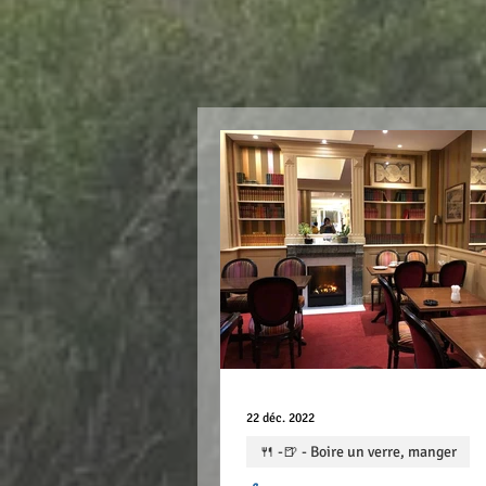
22 déc. 2022
🍴 -🍺 - Boire un verre, manger