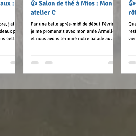
aux :
👍 Salon de thé à Mios : Mon
👍
atelier C
rô
e, j'ai
Par une belle après-midi de début Février,
Que
rdeaux pour
je me promenais avec mon amie Armelle,
restauran
ns cette
et nous avons terminé notre balade au
vie
salon de thé "Mon...
frit