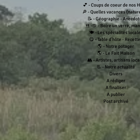
💕 - Coups de coeur de nos 
🔎 - Quelles vacances (nature.
📝 - Géographie - Anecdot
🍴 -🍺 - Boire un verre, ma
🍽 - Les spécialités local
😋 - Table d'hôte - Recett
🌎 - Notre potager
🌎 - Le Fait Maison
👥 - Artistes, artisans loc
📃 - Notre actualité
Divers
A rédiger
A finaliser
A publier
Post archivé