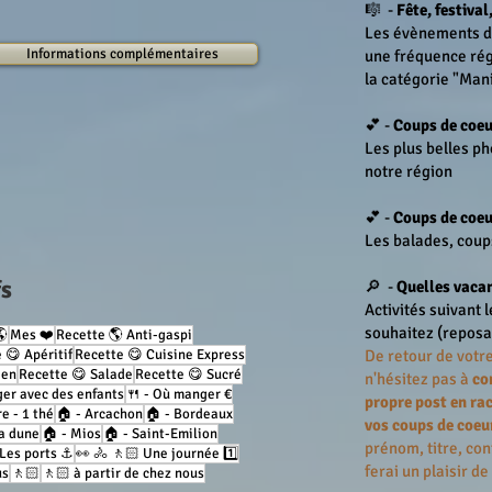
🎼 -
Fête, festival
Les évènements de
Informations complémentaires
une fréquence régu
la catégorie "Man
💕 -
Coups de coeu
Les plus belles ph
notre région
💕 -
Coups de coeu
Les balades, coup
fs
🔎 -
Quelles vacan
Activités suivant 
souhaitez (reposa
🌎
Mes ❤️
Recette 🌎 Anti-gaspi
 😋 Apéritif
Recette 😋 Cuisine Express
De retour de votre
ien
Recette 😋 Salade
Recette 😋 Sucré
n'hésitez pas à
co
ger avec des enfants
🍴 - Où manger €
propre post en ra
re - 1 thé
🏠 - Arcachon
🏠 - Bordeaux
vos coups de coeu
sa dune
🏠 - Mios
🏠 - Saint-Emilion
prénom, titre, con
 Les ports ⚓️
👀 🚴 🚶🏻 Une journée 1️⃣
ferai un plaisir de
us
🚶🏻
🚶🏻 à partir de chez nous