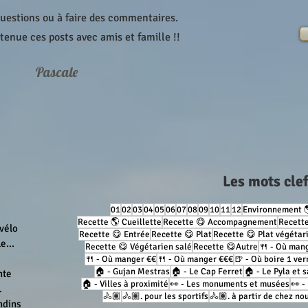
questions ou à faire des commentaires.
etenue ces posts avec amis et famille !!
Pascale
Les mots cle
01
02
03
04
05
06
07
08
09
10
11
12
Environnement 
Recette 🌎 Cueillette
Recette 😋 Accompagnement
Recette
 vélo
Recette 😋 Entrée
Recette 😋 Plat
Recette 😋 Plat végétar
e...
Recette 😋 Végétarien salé
Recette 😋Autre
🍴 - Où man
🍴 - Où manger €€
🍴 - Où manger €€€
🍺 - Où boire 1 ver
🏠 - Gujan Mestras
🏠 - Le Cap Ferret
🏠 - Le Pyla et 
nte
🏠 - Villes à proximité
👀 - Les monuments et musées
👀 -
.
🚴🏽
🚴🏽. pour les sportifs
🚴🏽. à partir de chez no
ndins