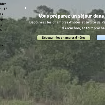
Hôtes
..) ?
es
Vous préparez un séjour dans 
nger
Découvrez les chambres d'hôtes et le gîte de P
es
d'Arcachon, et tout proch
es
Découvrir les chambres d'hôtes
aux