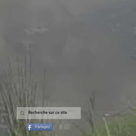
t à
rues
 à
Mios
Partagez