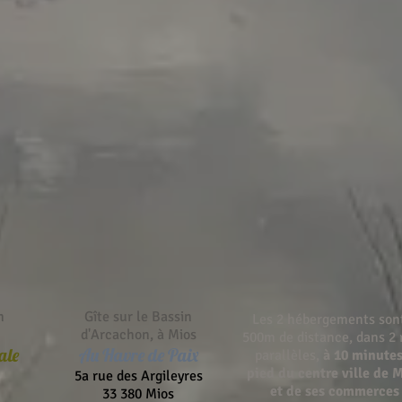
n
Gîte sur le Bassin
Les 2 hébergements son
d'Arcachon, à Mios
500m de distance, dans 2 
ale
Au Havre de Paix
parallèles,
à 10 minutes
pied du centre ville de 
5a rue des Argileyres
et de ses
commerces
33 380 Mios