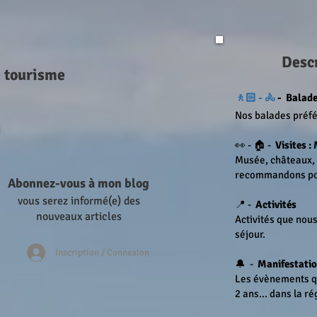
Descr
e tourisme
🚶🏻 - 🚴
-
Balades
Nos balades préfé
👀 - 🏠 -
Visites : 
Musée, châteaux, v
recommandons pou
Abonnez-vous à mon blog
vous serez informé(e) des
📍 -
Activités
nouveaux articles
Activités que no
séjour.
Inscription / Connexion
🔔 -
Manifestatio
Les évènements qui
2 ans... dans la ré