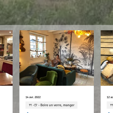
14 avr. 2022
12 a
🍴 -🍺 - Boire un verre, manger
🍴