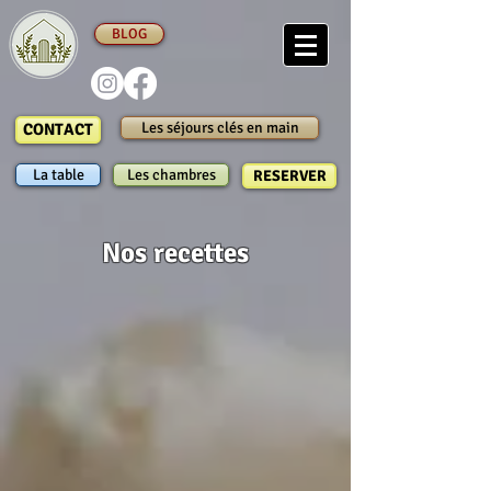
BLOG
Les séjours clés en main
CONTACT
La table
Les chambres
RESERVER
Nos recettes