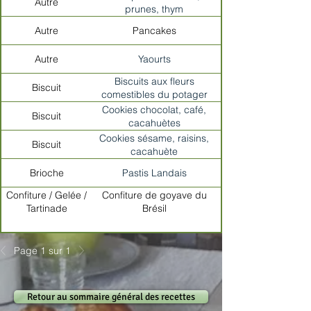
Autre
prunes, thym
Autre
Pancakes​
Autre
Yaourts
Biscuits aux fleurs
Biscuit
comestibles du potager
Cookies chocolat, café,
Biscuit
cacahuètes
Cookies sésame, raisins,
Biscuit
cacahuète
Brioche
Pastis Landais
Confiture / Gelée /
Confiture de goyave du
Tartinade
Brésil
Page 1 sur 1
Retour au sommaire général des recettes