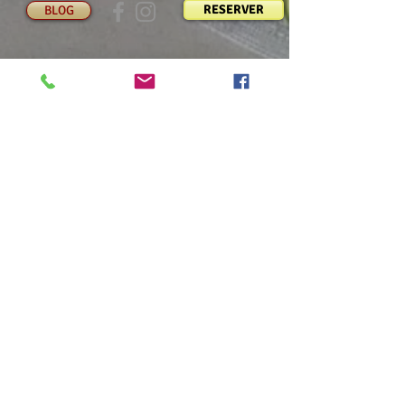
RESERVER
BLOG
Chambres d'hôtes sur le Bassin
d'Arcachon, à Mios
(à 10 minutes à pied du centre ville
de Mios et de ses
commerces)
Les Chambres d'hôtes de Pascale
1 allée du Zingueur
33 380 Mios
Partagez
pascale.baumard33@gmail.com
Politique de confidentialité
​Tél : +33 6 35 57 37 36