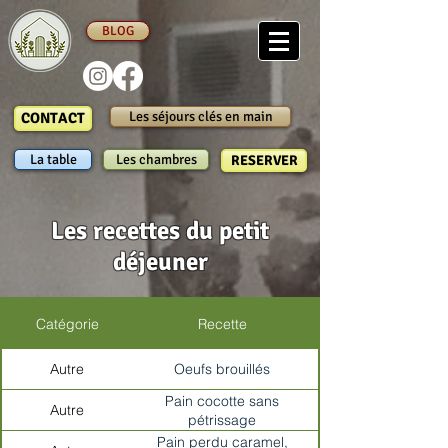
BLOG
Les séjours clés en main
CONTACT
La table
Les chambres
RESERVER
Les recettes du petit
déjeuner
Catégorie
Recette
Autre
Oeufs brouillés
Pain cocotte sans
Autre
pétrissage
Pain perdu caramel,