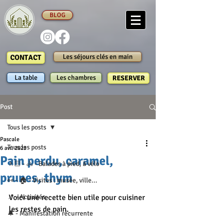
BLOG
Les séjours clés en main
CONTACT
La table
Les chambres
RESERVER
Post
Tous les posts
Pascale
Tous les posts
6 avr. 2023
Pain perdu, caramel,
🚶🏻 - 🚴 - Balades à pied, à vélo
prunes, thym
👀 - 🏠 - Visites : musée, ville...
📍 - Activités
Voici une recette bien utile pour cuisiner 
les restes de pain.
🔔 - Manifestation récurrente