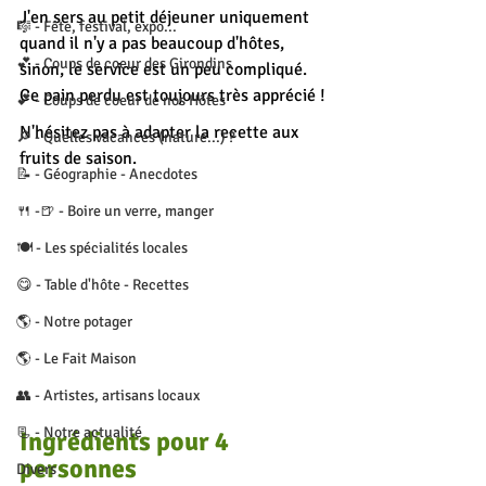
J'en sers au petit déjeuner uniquement 
🎼 - Fête, festival, expo...
quand il n'y a pas beaucoup d'hôtes, 
💕 - Coups de coeur des Girondins
sinon, le service est un peu compliqué. 
Ce pain perdu est toujours très apprécié !
💕 - Coups de coeur de nos Hôtes
N'hésitez pas à adapter la recette aux 
🔎 - Quelles vacances (nature...) ?
fruits de saison.
📝 - Géographie - Anecdotes
🍴 -🍺 - Boire un verre, manger
🍽 - Les spécialités locales
😋 - Table d'hôte - Recettes
🌎 - Notre potager
🌎 - Le Fait Maison
👥 - Artistes, artisans locaux
📃 - Notre actualité
Ingrédients pour 4 
personnes
Divers