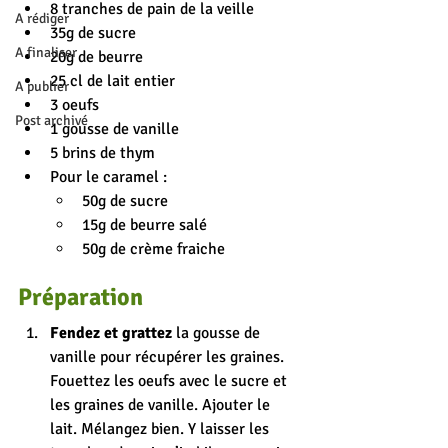
8 tranches de pain de la veille
A rédiger
35g de sucre
A finaliser
20g de beurre
25 cl de lait entier
A publier
3 oeufs
Post archivé
1 gousse de vanille
5 brins de thym
Pour le caramel :
50g de sucre
15g de beurre salé
50g de crème fraiche
Préparation
Fendez et grattez
 la gousse de 
vanille pour récupérer les graines. 
Fouettez les oeufs avec le sucre et 
les graines de vanille. Ajouter le 
lait. Mélangez bien. Y laisser les 