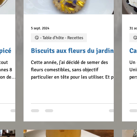
5 sept. 2024
31 a
😋 - Table d'hôte - Recettes
😋
picé
Biscuits aux fleurs du jardin
Ca
tout
Cette année, j'ai décidé de semer des
Un 
nnes 8
fleurs comestibles, sans objectif
Uni
ton de
particulier en tête pour les utiliser. Et puis
per
gousse de
un jour, en feuilletant un livre de cuisine,
épi
réparation
j'ai vu plusieurs photos de gâteaux
gât
ssant le
sublimes, décorés avec des fleurs. Je me
sur
re à
suis décidée pour des biscuits ! Une
Ber
 g d'eau
recherche rapide sur internet m'a amenée
de 
s épices.
à faire un premier test en collant les fleurs
blo
n, ajouter
sur la pâte crue avant cuisson. Ce que je
bic
e 5 minutes.
craignais s'est produit : une bonne partie
pou