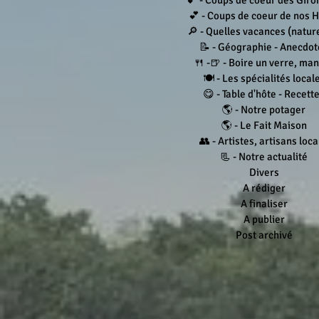
💕 - Coups de coeur des Giro
💕 - Coups de coeur de nos 
🔎 - Quelles vacances (nature.
📝 - Géographie - Anecdot
🍴 -🍺 - Boire un verre, ma
🍽 - Les spécialités local
😋 - Table d'hôte - Recett
🌎 - Notre potager
🌎 - Le Fait Maison
👥 - Artistes, artisans loc
📃 - Notre actualité
Divers
A rédiger
A finaliser
A publier
Post archivé