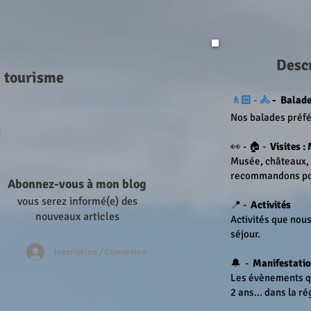
Descr
e tourisme
🚶🏻 - 🚴
-
Balades
Nos balades préfé
👀 - 🏠 -
Visites : 
Musée, châteaux, v
recommandons pou
Abonnez-vous à mon blog
vous serez informé(e) des
📍 -
Activités
nouveaux articles
Activités que no
séjour.
Inscription / Connexion
🔔 -
Manifestatio
Les évènements qui
2 ans... dans la ré