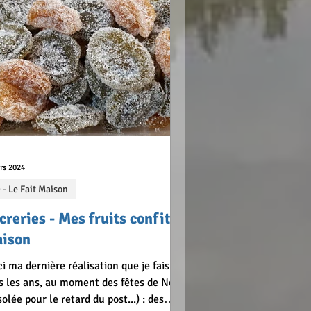
gembre en poudre 1/2
rs 2024
 - Le Fait Maison
creries - Mes fruits confits
ison
ci ma dernière réalisation que je fais
s les ans, au moment des fêtes de Noël
solée pour le retard du post...) : des