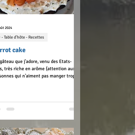
oût 2024
 - Table d'hôte - Recettes
rrot cake
gâteau que j'adore, venu des Etats-
s, très riche en arôme (attention aux
sonnes qui n'aiment pas manger trop
cé, en particulier la cannelle !). Et un
eau de plus dont j'ai trouvé la recette
 le blog de Bernard ("La cuisine de
nard"). Ingrédients pour 1 gâteau 220 g
farine 120 g de sucre 120 g de vergeoise
nde 2 càc de levure chimique 1 càc de
arbonate de soude 2 càc de cannelle en
dre 1/4 càc de « 4 épices » 1/4 càc de