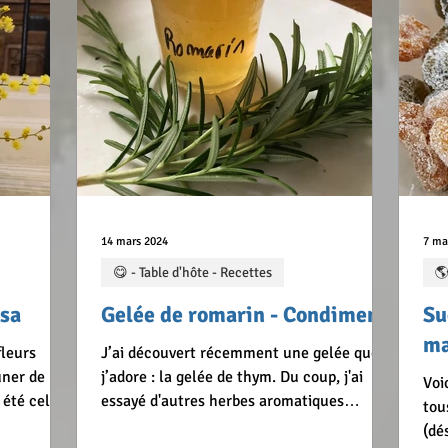
des fleurs se sont décollées
gin
14 mars 2024
7 ma
😋 - Table d'hôte - Recettes
🌎
osa
Gelée de romarin - Condiment
Su
ma
fleurs
J’ai découvert récemment une gelée que
uner de nos
j’adore : la gelée de thym. Du coup, j'ai
Voi
 été celle
essayé d'autres herbes aromatiques
tou
ela faisait
comme le romarin, et la gelée de romarin
(dé