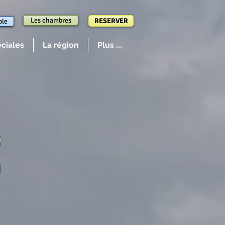
Les chambres
RESERVER
ble
éciales
La région
Plus ...
e
n