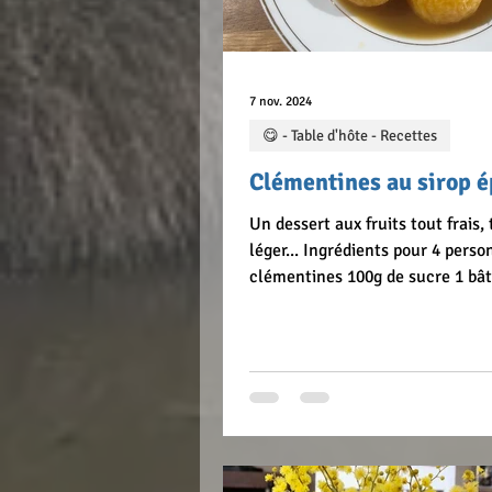
7 nov. 2024
😋 - Table d'hôte - Recettes
Clémentines au sirop é
Un dessert aux fruits tout frais, 
léger... Ingrédients pour 4 perso
clémentines 100g de sucre 1 bâ
cannelle 2 étoiles de badiane 1 
vanille 1 verre de jus d'orange P
Eplucher les clémentines en lai
minimum de peau blanche. Mett
chauffer dans une casserole 500
avec le sucre, le jus d'orange, le
Quand le sirop arrive à ébullitio
les clémentines, et laisser cuir