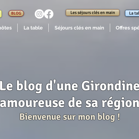
Les séjours clés en main
La ta
BLOG
hôtes
La table
Séjours clés en main
Offres sp
Le blog d'une Girondin
amoureuse de sa régio
Bienvenue sur mon blog !