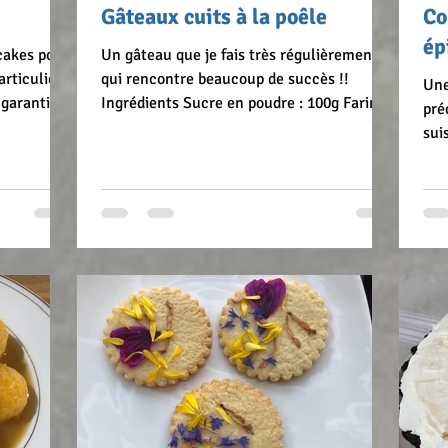
Gâteaux cuits à la poêle
Co
ép
cakes pour
Un gâteau que je fais très régulièrement et
articulier
qui rencontre beaucoup de succès !!
Une
 garanti !
Ingrédients Sucre en poudre : 100g Farine :
pré
pancakes
100 g Levure chimique : 1/2 sachet
sui
Ingrédient solide choisi Sel : 1 pincée
pou
Arôme liquide choisi Oeufs : 2 Lait : 100 g
et 
l 30 cl
Huile de tournesol : 35 g Fruits, graines de
rec
votre choix Exemples de composition Fleur
arr
la levure
d’oranger (2 càs), graines de pavot (2 càs).
rec
langer et
Chocolat (1,5 càc de cacao), vanille (2 càs)
par
e les oeufs
Noix de coco (20g), chocolat (3 càc de
hôt
cacao bombées) Vanill
une
Mai