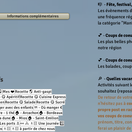
🎼 -
Fête, festival
Les évènements de
Informations complémentaires
une fréquence régu
la catégorie "Man
💕 -
Coups de coeu
Les plus belles ph
notre région
💕 -
Coups de coeu
Les balades, coup
fs
🔎 -
Quelles vacan
Activités suivant 
souhaitez (reposa
🌎
Mes ❤️
Recette 🌎 Anti-gaspi
 😋 Apéritif
Recette 😋 Cuisine Express
De retour de votre
ien
Recette 😋 Salade
Recette 😋 Sucré
n'hésitez pas à
co
ger avec des enfants
🍴 - Où manger €
propre post en ra
re - 1 thé
🏠 - Arcachon
🏠 - Bordeaux
vos coups de coeu
sa dune
🏠 - Mios
🏠 - Saint-Emilion
prénom, titre, con
 Les ports ⚓️
👀 🚴 🚶🏻 Une journée 1️⃣
ferai un plaisir de
us
🚶🏻
🚶🏻 à partir de chez nous