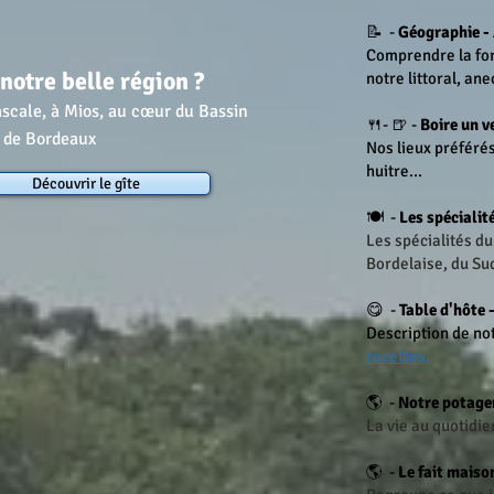
📝 -
Géographie -
Comprendre la for
notre belle région ?
notre littoral, ane
ascale, à Mios, au cœur du Bassin
🍴- 🍺 -
Boire un v
e de Bordeaux
Nos lieux préférés
huitre...
Découvrir le gîte
🍽 -
Les spécialit
Les spécialités du
Bordelaise, du Su
😋 -
Table d'hôte 
Description de not
recettes.
🌎 -
Notre potage
La vie au quotidie
🌎 -
Le fait maiso