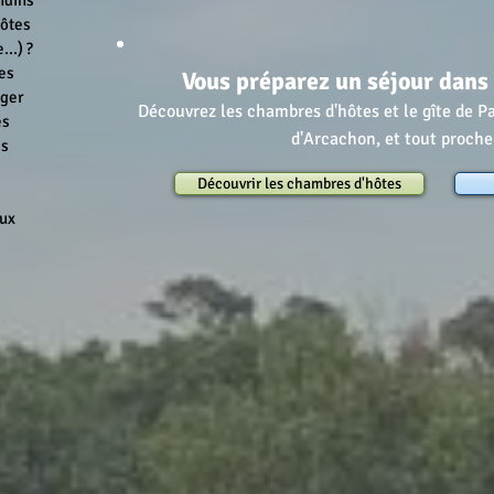
ndins
Hôtes
..) ?
es
Vous préparez un séjour dans 
nger
Découvrez les chambres d'hôtes et le gîte de P
es
d'Arcachon, et tout proch
es
Découvrir les chambres d'hôtes
aux