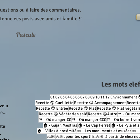
questions ou à faire des commentaires.
etenue ces posts avec amis et famille !!
Pascale
Les mots cle
01
02
03
04
05
06
07
08
09
10
11
12
Environnement 
Recette 🌎 Cueillette
Recette 😋 Accompagnement
Recette
 vélo
Recette 😋 Entrée
Recette 😋 Plat
Recette 😋 Plat végétar
e...
Recette 😋 Végétarien salé
Recette 😋Autre
🍴 - Où man
🍴 - Où manger €€
🍴 - Où manger €€€
🍺 - Où boire 1 ver
🏠 - Gujan Mestras
🏠 - Le Cap Ferret
🏠 - Le Pyla et 
nte
🏠 - Villes à proximité
👀 - Les monuments et musées
👀 -
.
🚴🏽
🚴🏽. pour les sportifs
🚴🏽. à partir de chez no