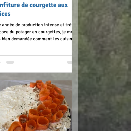
nfiture de courgette aux
ices
 année de production intense et très
coce du potager en courgettes, je me
s bien demandée comment les cuisiner
r varier des traditionnelles ratatouilles
courgettes farcies. Une petite
herche sur internet, et je me suis
êtée sur le blog « Ma Cagouille ». Une
ette de confiture à la courgette bien
fumée. Au début je proposais à mes
es de deviner la composition pour éviter
 éventuelle hésitation à la goûter.
s, vu le succès, maintenant, j’annon