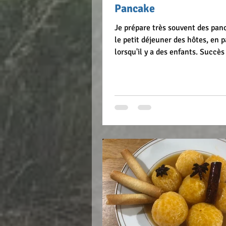
Pancake
Je prépare très souvent des pan
le petit déjeuner des hôtes, en p
lorsqu'il y a des enfants. Succès
INGREDIENTS pour environ 25 
250 g de farine 30 g de sucre semoule 2
oeufs 1 sachet de levure traditionnelle 65
g d'huile de tournesol 1 pincée de Se
de lait 2 càs d'eau de fleur d'oranger
PREPARATION Mettre la farine, 
et le sucre dans un saladier. Mé
creuser un puits. Ajouter ensuit
entiers et foue