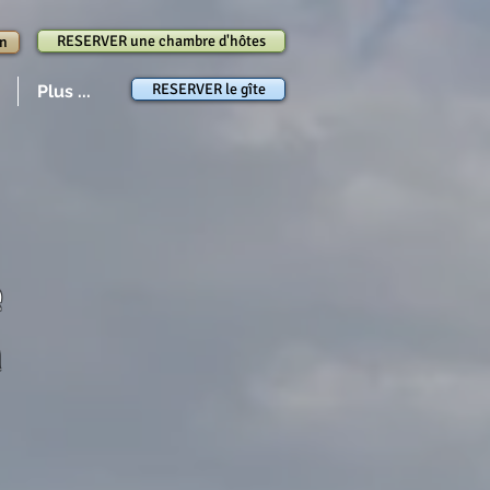
RESERVER une chambre d'hôtes
in
RESERVER le gîte
Plus ...
e
n