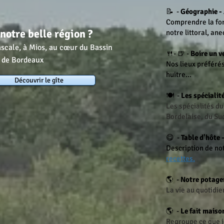
📝 -
Géographie -
Comprendre la for
notre belle région ?
notre littoral, ane
ascale, à Mios, au cœur du Bassin
🍴- 🍺 -
Boire un v
e de Bordeaux
Nos lieux préférés
huitre...
Découvrir le gîte
🍽 -
Les spécialit
Les spécialités du
Bordelaise, du Su
😋 -
Table d'hôte 
Description de not
recettes.
🌎 -
Notre potage
La vie au quotidie
🌎 -
Le fait maiso
Regroupe ce que j