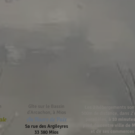
n
Gîte sur le Bassin
Les 2 hébergements son
d'Arcachon, à Mios
500m de distance, dans 2 
ale
Au Havre de Paix
parallèles,
à 10 minutes
pied du centre ville de 
5a rue des Argileyres
et de ses
commerces
33 380 Mios