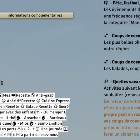
🎼 -
Fête, festival
Les évènements de
Informations complémentaires
une fréquence régu
la catégorie "Man
💕 -
Coups de coeu
Les plus belles ph
notre région
💕 -
Coups de coeu
Les balades, coup
fs
🔎 -
Quelles vacan
Activités suivant 
souhaitez (reposa
🌎
Mes ❤️
Recette 🌎 Anti-gaspi
 😋 Apéritif
Recette 😋 Cuisine Express
De retour de votre
ien
Recette 😋 Salade
Recette 😋 Sucré
n'hésitez pas à
co
ger avec des enfants
🍴 - Où manger €
propre post en ra
re - 1 thé
🏠 - Arcachon
🏠 - Bordeaux
vos coups de coeu
sa dune
🏠 - Mios
🏠 - Saint-Emilion
prénom, titre, con
 Les ports ⚓️
👀 🚴 🚶🏻 Une journée 1️⃣
ferai un plaisir de
us
🚶🏻
🚶🏻 à partir de chez nous