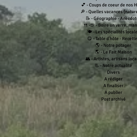
💕 - Coups de coeur de nos 
🔎 - Quelles vacances (nature.
📝 - Géographie - Anecdot
🍴 -🍺 - Boire un verre, ma
🍽 - Les spécialités local
😋 - Table d'hôte - Recett
🌎 - Notre potager
🌎 - Le Fait Maison
👥 - Artistes, artisans loc
📃 - Notre actualité
Divers
A rédiger
A finaliser
A publier
Post archivé