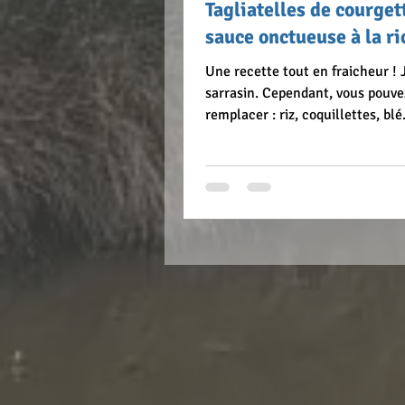
Tagliatelles de courget
sauce onctueuse à la ri
Une recette tout en fraicheur ! 
sarrasin. Cependant, vous pouve
remplacer : riz, coquillettes, blé.
Ingrédients pour 3 personnes : L
belles courgettes 1 échalote ém
gousses d’ail émincées quelque
de piment du thym effeuillé 125
1 poignée de feuilles de menthe 
1citron Huile d’olive sel, poivre 
150g de sarrasin 290g d’eau sel, 
Dressage : Quelques feuilles d
Fleur de sel, poivre