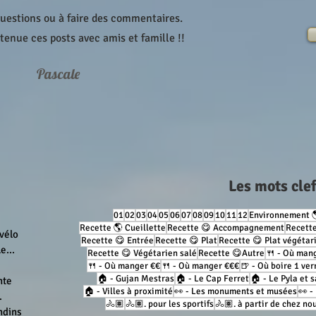
questions ou à faire des commentaires.
etenue ces posts avec amis et famille !!
Pascale
Les mots cle
01
02
03
04
05
06
07
08
09
10
11
12
Environnement 
Recette 🌎 Cueillette
Recette 😋 Accompagnement
Recette
 vélo
Recette 😋 Entrée
Recette 😋 Plat
Recette 😋 Plat végétar
e...
Recette 😋 Végétarien salé
Recette 😋Autre
🍴 - Où man
🍴 - Où manger €€
🍴 - Où manger €€€
🍺 - Où boire 1 ver
🏠 - Gujan Mestras
🏠 - Le Cap Ferret
🏠 - Le Pyla et 
nte
🏠 - Villes à proximité
👀 - Les monuments et musées
👀 -
.
🚴🏽
🚴🏽. pour les sportifs
🚴🏽. à partir de chez no
ndins