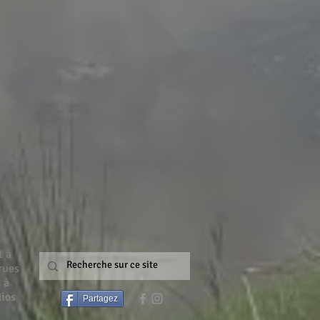
t à
rues
 à
Mios
Partagez