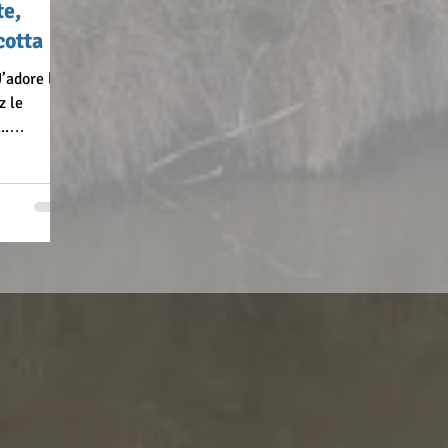
te,
cotta
J’adore le
z le
..
égumes : 3
incée 3
s flocons
g de ricotta
émincées
Sarrasin :
poivre
e menthe