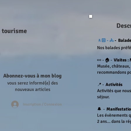
Descr
e tourisme
🚶🏻 - 🚴
-
Balades
Nos balades préfé
👀 - 🏠 -
Visites : 
Musée, châteaux, v
recommandons pou
Abonnez-vous à mon blog
vous serez informé(e) des
📍 -
Activités
nouveaux articles
Activités que no
séjour.
Inscription / Connexion
🔔 -
Manifestatio
Les évènements qui
2 ans... dans la ré