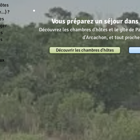
Hôtes
..) ?
es
Vous préparez un séjour dans 
nger
Découvrez les chambres d'hôtes et le gîte de P
es
d'Arcachon, et tout proch
es
Découvrir les chambres d'hôtes
aux