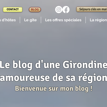
Séjours clés en ma
CONTACT
BLOG
 d'hôtes
Le gîte
Les offres spéciales
La région
Le blog d'une Girondin
amoureuse de sa régio
Bienvenue sur mon blog !