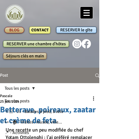
RESERVER le gîte
BLOG
CONTACT
RESERVER une chambre d'hôtes
Séjours clés en main
Post
Tous les posts
Pascale
Tous les posts
25 juil. 2024
Betterave, poireaux, zaatar
🚶🏻 - 🚴 - Balades à pied, à vélo
et crème de feta
👀 - 🏠 - Visites : musée, ville...
Une recette un peu modifiée du chef 
📍 - Activités
Yotam Ottolenghi : j’ai préféré remplacer 