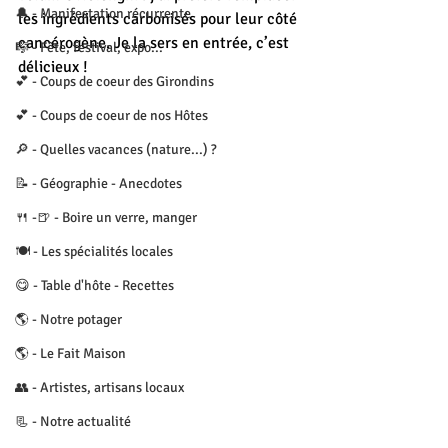
🔔 - Manifestation récurrente
les ingrédients carbonisés pour leur côté 
cancérogène. Je la sers en entrée, c’est 
🎼 - Fête, festival, expo...
délicieux !
💕 - Coups de coeur des Girondins
💕 - Coups de coeur de nos Hôtes
🔎 - Quelles vacances (nature...) ?
📝 - Géographie - Anecdotes
🍴 -🍺 - Boire un verre, manger
🍽 - Les spécialités locales
😋 - Table d'hôte - Recettes
🌎 - Notre potager
🌎 - Le Fait Maison
👥 - Artistes, artisans locaux
📃 - Notre actualité