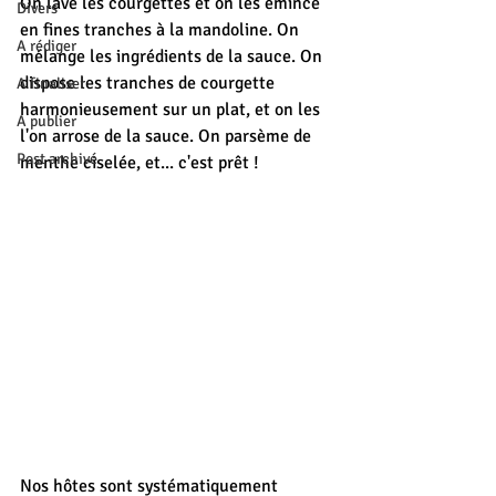
On lave les courgettes et on les émince 
Divers
en fines tranches à la mandoline. On 
A rédiger
mélange les ingrédients de la sauce. On 
dispose les tranches de courgette 
A finaliser
harmonieusement sur un plat, et on les 
A publier
l'on arrose de la sauce. On parsème de 
Post archivé
menthe ciselée, et... c'est prêt !
Nos hôtes sont systématiquement 