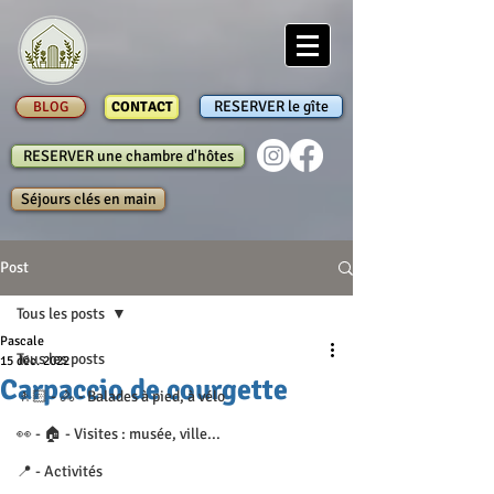
RESERVER le gîte
BLOG
CONTACT
RESERVER une chambre d'hôtes
Séjours clés en main
Post
Tous les posts
Pascale
Tous les posts
15 déc. 2022
Carpaccio de courgette
🚶🏻 - 🚴 - Balades à pied, à vélo
👀 - 🏠 - Visites : musée, ville...
📍 - Activités