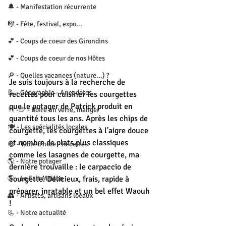
🔔 - Manifestation récurrente
🎼 - Fête, festival, expo...
💕 - Coups de coeur des Girondins
💕 - Coups de coeur de nos Hôtes
🔎 - Quelles vacances (nature...) ?
Je suis toujours à la recherche de 
📝 - Géographie - Anecdotes
recettes pour cuisiner les courgettes 
que le potager de Patrick produit en 
🍴 -🍺 - Boire un verre, manger
quantité tous les ans. Après les chips de 
🍽 - Les spécialités locales
courgette, les courgettes à l'aigre douce 
et nombre de plats plus classiques 
😋 - Table d'hôte - Recettes
comme les lasagnes de courgette, ma 
🌎 - Notre potager
dernière trouvaille : le carpaccio de 
🌎 - Le Fait Maison
courgette. Délicieux, frais, rapide à 
préparer, inratable et un bel effet Waouh 
👥 - Artistes, artisans locaux
!
📃 - Notre actualité