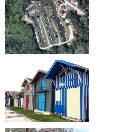
Divers
A rédiger
A finaliser
A publier
Post archivé