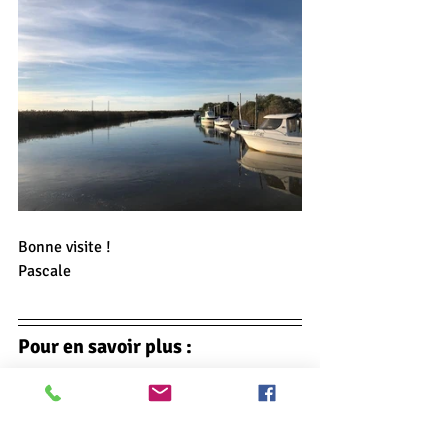
Bonne visite !
Pascale
Pour en savoir plus :
Post sur le port du 
Teich
 :
Balade à 
vélo au Teich, dans le Delta de la 
Leyre