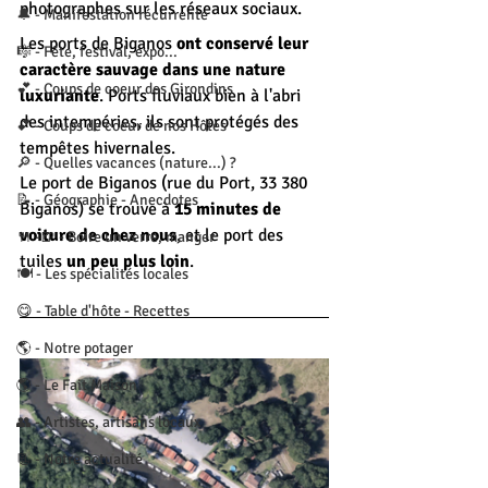
photographes sur les réseaux sociaux.
🔔 - Manifestation récurrente
Les ports de Biganos 
ont conservé leur 
🎼 - Fête, festival, expo...
caractère sauvage dans une nature 
💕 - Coups de coeur des Girondins
luxuriante
. Ports fluviaux bien à l'abri 
des intempéries, ils sont protégés des 
💕 - Coups de coeur de nos Hôtes
tempêtes hivernales.
🔎 - Quelles vacances (nature...) ?
Le port de Biganos (rue du Port, 33 380 
📝 - Géographie - Anecdotes
Biganos) se trouve à 
15 minutes de 
voiture de chez nous
, et le port des 
🍴 -🍺 - Boire un verre, manger
tuiles 
un peu plus loin
.
🍽 - Les spécialités locales
😋 - Table d'hôte - Recettes
🌎 - Notre potager
🌎 - Le Fait Maison
👥 - Artistes, artisans locaux
📃 - Notre actualité