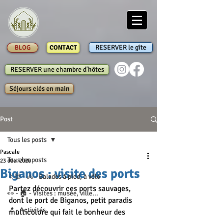
RESERVER le gîte
BLOG
CONTACT
RESERVER une chambre d'hôtes
Séjours clés en main
Post
Tous les posts
Pascale
Tous les posts
23 déc. 2020
Biganos : visite des ports
🚶🏻 - 🚴 - Balades à pied, à vélo
Partez découvrir ces ports sauvages, 
👀 - 🏠 - Visites : musée, ville...
dont le port de Biganos, petit paradis 
📍 - Activités
multicolore qui fait le bonheur des 