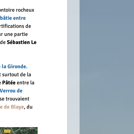
ntoire rocheux 
 bâtie entre 
tifications de 
r une partie 
 de 
Sébastien Le 
e la Gironde.
 surtout de la 
le Pâtée
 entre la 
 Verrou de 
se trouvaient 
le de Blaye
, du 