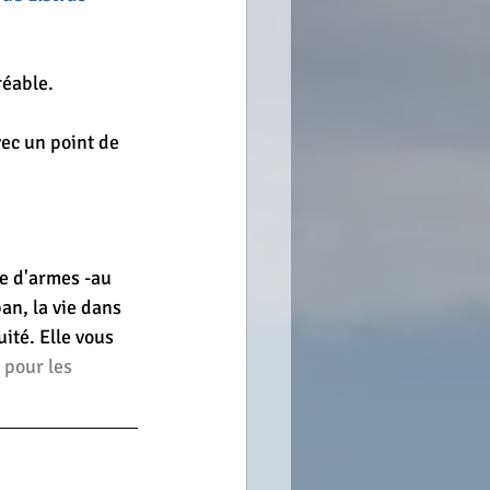
réable.
vec un point de 
ce d'armes -au 
n, la vie dans 
ité. Elle vous 
 pour les 