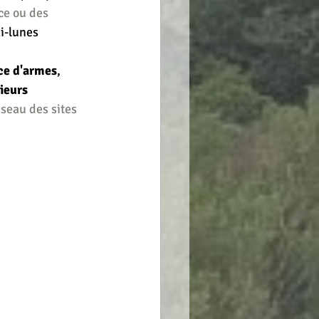
ce ou des 
mi-lunes
ce d'armes
, 
ieurs 
éseau des sites 