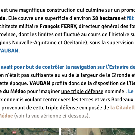
 est une magnifique construction qui culmine sur un promo
nde
. Elle couvre une superficie d'environ 
38 hectares
 et 
fût
rchitecte militaire 
François FERRY, 
directeur général des for
ince, dont les limites ont fluctué au cours de l'histoire su
gions Nouvelle-Aquitaine et Occitanie), sous la supervision
 VAUBAN
.
 avait pour but de contrôler la navigation sur l'Estuaire d
n n'était pas suffisante au vu de la largeur de la Gironde et
ette époque. 
VAUBAN
 profita donc de la disposition de 
l'î
ve du Médoc
 pour imaginer 
une triple défense
 nommée : 
Le
x ennemis voulant rentrer vers les terres et vers Bordeaux 
sé provenant de cette triple défense composée de 
la Citadel
Médoc
(voir la vue aérienne ci-dessous).