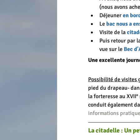
(nous avons ache
Déjeuner 
en bor
A finaliser
A publier
Post a
Le 
bac nous a e
Visite de la 
citad
Puis retour par la
vue sur le 
Bec d
Une excellente journ
Possibilité de visites
pied du drapeau- dans
la forteresse au XVII°
conduit également dan
informations pratique
La citadelle : Un p