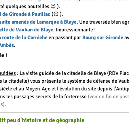
té quelques bouteilles 😊 ).
d de Gironde à Pauillac
 (😋 ).
rchivé
nsuite amenés de Lamarque à Blaye
. Une traversée bien ag
elle de Vauban de Blaye
. Impressionnante !
 
route de la Corniche
 en passant par 
Bourg sur Gironde
 a
'Ambès
.
ée !
 guidées
 : La visite guidée de la citadelle de Blaye (RDV Pla
 la citadelle) vous présente le système de défense de Vauba
 siècle et au Moyen-Age et l'évolution du site depuis l'Antiqu
s les passages secrets de la forteresse
 (voir en fin de post
s).
etit peu d'histoire et de géographie