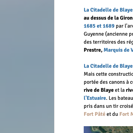
La Citadelle de Blaye
au dessus de la Giro
1685 et 1689
 par l'a
Guyenne (ancienne prov
des territoires des ré
Prestre,
 Marquis de
La Citadelle de Blaye
Mais cette constructio
portée des canons à c
rive de Blaye
 et la 
ri
l'Estuaire
. Les bateau
pris dans un tir croi
Fort Pâté
et du 
Fort 