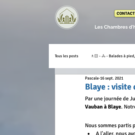
CONTACT
Les Chambres d'
Tous les posts
🚶🏻 - 🚴 - Balades à pied,
Pascale
16 sept. 2021
🎼 - Fête, festival, expo...
💕 - Co
Blaye : visite
Par une journée de Jui
📝 - Géographie - Anecdotes
🍴 -
Vauban à Blaye
. Notr
Nous sommes partis p
🌎 - Notre potager
🌎 - Le Fait M
A l'aller, nous av