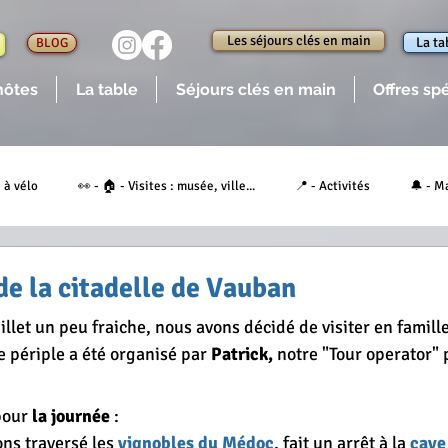
Les séjours clés en main
La ta
BLOG
hôtes
La table
Séjours clés en main
Offres sp
 à vélo
👀 - 🏠 - Visites : musée, ville...
📍 - Activités
🔔 - M
ups de coeur des Girondins
💕 - Coups de coeur de nos Hôtes
🔎 - 
 de la citadelle de Vauban
llet un peu fraiche, nous avons décidé de visiter en famill
🍺 - Boire un verre, manger
🍽 - Les spécialités locales
😋 - Table 
e périple a été organisé par 
Patrick,
 notre "Tour operator" 
our 
la journée
 :
aison
👥 - Artistes, artisans locaux
📃 - Notre actualité
Dive
ons traversé les 
vignobles du Médoc
, fait un arrêt à la 
cave