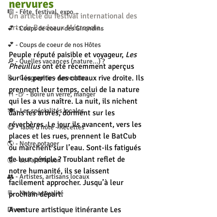
nervures
🎼 - Fête, festival, expo...
Un article du festival international des 
arts de Bordeaux Métropole.
💕 - Coups de coeur des Girondins
💕 - Coups de coeur de nos Hôtes
Peuple réputé paisible et voyageur, 
Les 
🔎 - Quelles vacances (nature...) ?
Pheuillus
 ont été récemment aperçus 
sur les pentes des coteaux rive droite. Ils 
📝 - Géographie - Anecdotes
prennent leur temps, celui de la nature 
🍴 -🍺 - Boire un verre, manger
qui les a vus naître. La nuit, ils nichent 
🍽 - Les spécialités locales
dans les arbres, dorment sur les 
réverbères. Le jour ils avancent, vers les 
😋 - Table d'hôte - Recettes
places et les rues, prennent le BatCub 
🌎 - Notre potager
ou marchent sur l’eau. Sont-ils fatigués 
de leur périple ? Troublant reflet de 
🌎 - Le Fait Maison
notre humanité, ils se laissent 
👥 - Artistes, artisans locaux
facilement approcher. Jusqu’à leur 
📃 - Notre actualité
prochain départ. 
Aventure artistique itinérante Les 
Divers