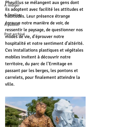
Pheuillus se mélangent aux gens dont 
A rédiger
ils adoptent avec facilité les attitudes et 
A finaliser
habitudes. Leur présence étrange 
éprouve notre manière de voir, de 
A publier
ressentir le paysage, de questionner nos 
Post archivé
modes de vie, d’éprouver notre 
hospitalité et notre sentiment d’altérité. 
Ces installations plastiques et végétales 
mobiles invitent à découvrir notre 
territoire, du parc de l’Ermitage en 
passant par les berges, les pontons et 
carrelets, pour finalement atteindre la 
ville.