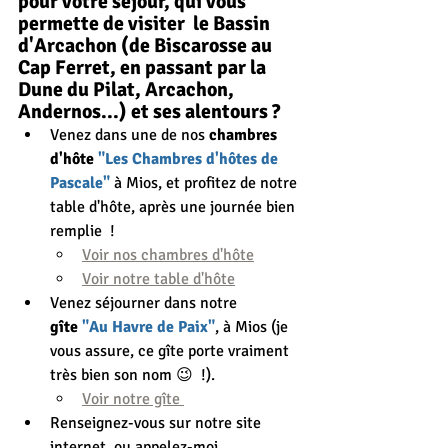
pour votre séjour, qui vous 
permette de visiter  le Bassin 
d'Arcachon (de Biscarosse au 
Cap Ferret, en passant par la 
Dune du Pilat, Arcachon, 
Andernos...) et ses alentours ?
Venez dans une de nos 
chambres 
d'hôte 
"Les Chambres d'hôtes de 
Pascale"
 à Mios, et profitez de notre 
table d'hôte, après une journée bien 
remplie  ! 
Voir nos chambres d'hôte
Voir notre table d'hôte
Venez séjourner dans notre 
gîte
 "Au Havre de Paix"
, à Mios (je 
vous assure, ce gîte porte vraiment 
très bien son nom 😉  !).
Voir notre gîte 
Renseignez-vous sur notre site 
internet, ou appelez-moi 