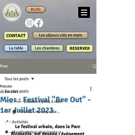
BLOG
Les séjours clés en main
CONTACT
La table
Les chambres
RESERVER
Post
Tous les posts
Pascale
Tous les posts
10 avr. 2023
Mios : Festival "Bee Out" -
🚶🏻 - 🚴 - Balades à pied, à vélo
1er Juillet 2023
👀 - 🏠 - Visites : musée, ville...
📍 - Activités
Le festival urbain, dans le Parc 
🔔 - Manifestation récurrente
Birabeille, est devenu l'évènement 