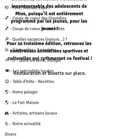
incontournable des adolescents de 
🎼 - Fête, festival, expo...
Mios, puisqu'il est entièrement 
💕 - Coups de coeur des Girondins
programmé par les jeunes, pour les 
jeunes !
💕 - Coups de coeur de nos Hôtes
🔎 - Quelles vacances (nature...) ?
Pour sa troisième édition, retrouvez les 
📝 - Géographie - Anecdotes
nombreuses animations sportives et 
culturelles qui rythmeront ce festival !
🍴 -🍺 - Boire un verre, manger
🍽 - Les spécialités locales
Restauration et buvette sur place.
😋 - Table d'hôte - Recettes
🌎 - Notre potager
🌎 - Le Fait Maison
👥 - Artistes, artisans locaux
📃 - Notre actualité
Divers