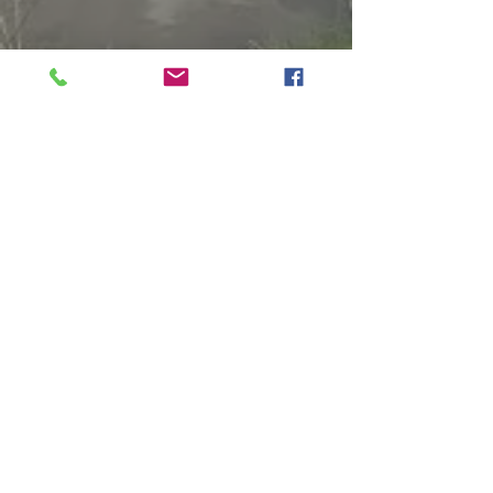
LES CHAMBRES D'HÔTES
LA TABLE D'HÔTES
Les séjours clés en main
La table
Les chambres
CONTACT
RESERVER
BLOG
Chambres d'hôtes sur le Bassin
d'Arcachon, à Mios