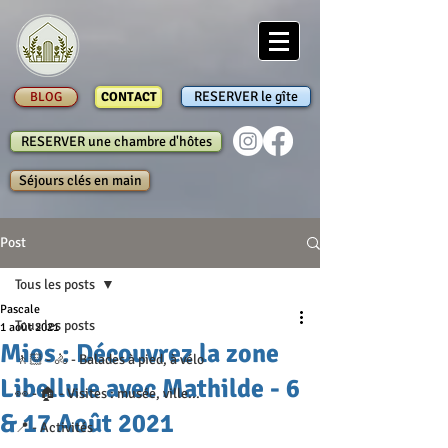
RESERVER le gîte
BLOG
CONTACT
RESERVER une chambre d'hôtes
Séjours clés en main
Post
Tous les posts
Pascale
Tous les posts
1 août 2021
Mios : Découvrez la zone
🚶🏻 - 🚴 - Balades à pied, à vélo
Libellule avec Mathilde - 6
👀 - 🏠 - Visites : musée, ville...
& 17 Août 2021
📍 - Activités