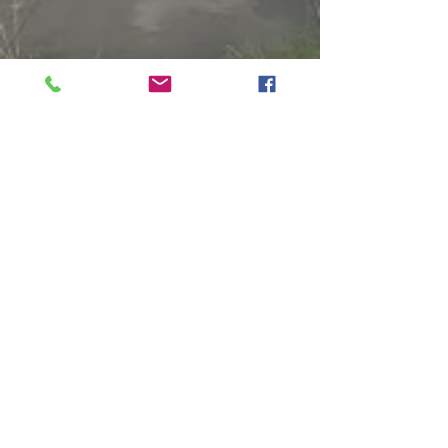
LES CHAMBRES D'HÔTES
LA TABLE D'HÔTES
LE GÎTE
RESERVER une chambre d'hôtes
RESERVER le gîte
Séjours clés en main
Chambres d'hôtes sur le Bassin
d'Arcachon, à Mios
Les Chambres d'hôtes de Pascale
1 allée du Zingueur
33 380 Mios