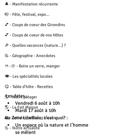
🔔 - Manifestation récurrente
🎼 - Fête, festival, expo...
💕 - Coups de coeur des Girondins
💕 - Coups de coeur de nos Hôtes
🔎 - Quelles vacances (nature...) ?
📝 - Géographie - Anecdotes
🍴 -🍺 - Boire un verre, manger
🍽 - Les spécialités locales
😋 - Table d'hôte - Recettes
Les dates :
🌎 - Notre potager
Vendredi 6 août à 10h
🌎 - Le Fait Maison
Mardi 17 août à 10h 
La Zone Libellule, c'est quoi? :
👥 - Artistes, artisans locaux
Un espace où la nature et l’homme 
📃 - Notre actualité
se mêlent