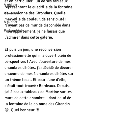
et en particulier l'un de ses tableaux 
A rédiger
représentant le quadrille de la fontaine 
de la colonne des Girondins. Quelle 
A finaliser
merveille de couleur, de sensibilité ! 
A publier
N'ayant pas de mur de disponible dans 
Post archivé
mon appartement, je ne faisais que 
l'admirer dans cette galerie.
Et puis un jour, une reconversion 
professionnelle qui m'a ouvert plein de 
perspectives ! Avec l'ouverture de mes 
chambres d'hôtes, j'ai décidé de décorer 
chacune de mes 4 chambres d'hôtes sur 
un thème local. Et pour l'une d'elle, 
c'était tout trouvé : Bordeaux. Depuis, 
j'ai 2 beaux tableaux de Martine sur les 
murs de cette chambre... dont celui de 
la fontaine de la colonne des Girondin 
😊. Quel bonheur !!!