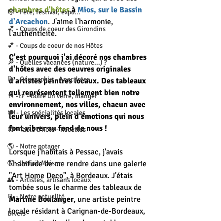
chambres d'hôtes 
à 
Mios, sur le Bassin 
🎼 - Fête, festival, expo...
d'Arcachon
. J'aime l'harmonie, 
💕 - Coups de coeur des Girondins
l'authenticité.
💕 - Coups de coeur de nos Hôtes
C'est pourquoi j'ai décoré nos chambres 
🔎 - Quelles vacances (nature...) ?
d'hôtes avec des oeuvres originales 
📝 - Géographie - Anecdotes
d'artistes peintres locaux. Des tableaux 
qui représentent tellement bien notre 
🍴 -🍺 - Boire un verre, manger
environnement, nos villes, chacun avec 
🍽 - Les spécialités locales
leur univers, plein d'émotions qui nous 
font vibrer au fond de nous !
😋 - Table d'hôte - Recettes
🌎 - Notre potager
Lorsque j'habitais à Pessac, j'avais 
🌎 - Le Fait Maison
l'habitude de me rendre dans une galerie 
"Art Home Deco", à Bordeaux. J'étais 
👥 - Artistes, artisans locaux
tombée sous le charme des tableaux de 
📃 - Notre actualité
Martine
Boulanger
, une artiste peintre 
locale résidant à Carignan-de-Bordeaux, 
Divers