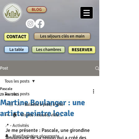
BLOG
Les séjours clés en main
CONTACT
La table
Les chambres
RESERVER
Post
Tous les posts
Pascale
Tous les posts
29 mai 2025
Martine Boulanger : une
🚶🏻 - 🚴 - Balades à pied, à vélo
artiste peintre locale
👀 - 🏠 - Visites : musée, ville...
📍 - Activités
Je me présente : Pascale, une girondine 
🔔 - Manifestation récurrente
amoureuse de sa région qui a créé des 