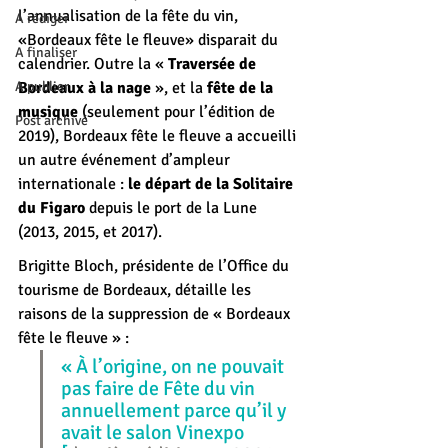
l’annualisation de la fête du vin, 
A rédiger
«Bordeaux fête le fleuve» disparait du 
A finaliser
calendrier. Outre la « 
Traversée de 
A publier
Bordeaux à la nage
 », et la 
fête de la 
musique
 (seulement pour l’édition de 
Post archivé
2019), Bordeaux fête le fleuve a accueilli 
un autre événement d’ampleur 
internationale : 
le départ de la Solitaire 
du Figaro
 depuis le port de la Lune 
(2013, 2015, et 2017).
Brigitte Bloch, présidente de l’Office du 
tourisme de Bordeaux, détaille les 
raisons de la suppression de « Bordeaux 
fête le fleuve » :
« À l’origine, on ne pouvait 
pas faire de Fête du vin 
annuellement parce qu’il y 
avait le salon Vinexpo 