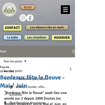
BLOG
Les séjours clés en main
CONTACT
La table
Les chambres
RESERVER
Post
Tous les posts
Pascale
Tous les posts
10 mai 2021
Bordeaux fête le fleuve -
🚶🏻 - 🚴 - Balades à pied, à vélo
Mai / Juin
👀 - 🏠 - Visites : musée, ville...
"Bordeaux fête le fleuve" avait lieu une 
📍 - Activités
année sur 2 depuis 1999 (toutes les 
🔔 - Manifestation récurrente
années impaires), entre Mai et Juin, en 