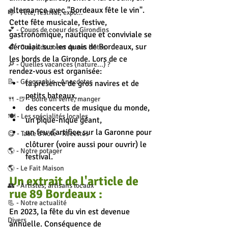
alternance avec "Bordeaux fête le vin". 
🎼 - Fête, festival, expo...
Cette fête musicale, festive, 
💕 - Coups de coeur des Girondins
gastronomique, nautique et conviviale se 
déroulait sur les quais de Bordeaux, sur 
💕 - Coups de coeur de nos Hôtes
les bords de la Gironde. Lors de ce 
🔎 - Quelles vacances (nature...) ?
rendez-vous est organisée:
📝 - Géographie - Anecdotes
la présence de gros navires et de 
petits bateaux,
🍴 -🍺 - Boire un verre, manger
des concerts de musique du monde,
🍽 - Les spécialités locales
un pique-nique géant,
un feu d'artifice sur la Garonne pour 
😋 - Table d'hôte - Recettes
clôturer (voire aussi pour ouvrir) le 
🌎 - Notre potager
festival.
🌎 - Le Fait Maison
Un extrait de l'article de 
👥 - Artistes, artisans locaux
rue 89 Bordeaux :
📃 - Notre actualité
En 2023, la fête du vin est devenue 
Divers
annuelle. Conséquence de 