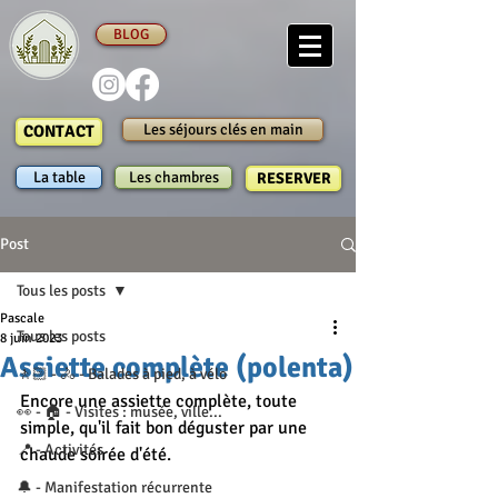
BLOG
Les séjours clés en main
CONTACT
La table
Les chambres
RESERVER
Post
Tous les posts
Pascale
Tous les posts
8 juin 2023
Assiette complète (polenta)
🚶🏻 - 🚴 - Balades à pied, à vélo
Encore une assiette complète, toute 
👀 - 🏠 - Visites : musée, ville...
simple, qu'il fait bon déguster par une 
📍 - Activités
chaude soirée d'été.
🔔 - Manifestation récurrente