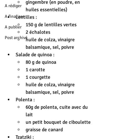
gingembre (en poudre, en 
A rédiger
huiles essentielles)
A finaliser
Lentilles :
150 g de lentilles vertes
A publier
2 échalotes
Post archivé
huile de colza, vinaigre 
balsamique, sel, poivre
Salade de quinoa :
80 g de quinoa
1 carotte
1 courgette
huile de colza, vinaigre 
balsamique, sel, poivre
Polenta :
60g de polenta, cuite avec du 
lait
un petit bouquet de ciboulette
graisse de canard
Tzatziki :