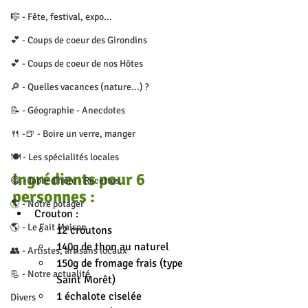
🎼 - Fête, festival, expo...
💕 - Coups de coeur des Girondins
💕 - Coups de coeur de nos Hôtes
🔎 - Quelles vacances (nature...) ?
📝 - Géographie - Anecdotes
🍴 -🍺 - Boire un verre, manger
🍽 - Les spécialités locales
Ingrédients pour 6 
😋 - Table d'hôte - Recettes
personnes :
🌎 - Notre potager
Crouton :
🌎 - Le Fait Maison
12 croutons
140g de thon au naturel
👥 - Artistes, artisans locaux
150g de fromage frais (type 
📃 - Notre actualité
Saint M
orêt)
1 échalote ciselée
Divers