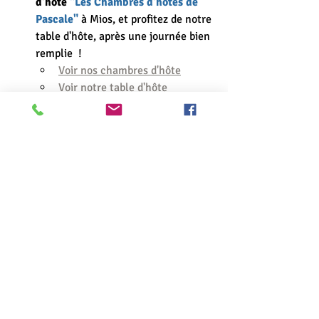
d'hôte 
"Les Chambres d'hôtes de 
Pascale"
 à Mios, et profitez de notre 
table d'hôte, après une journée bien 
remplie  ! 
Voir nos chambres d'hôte
Voir notre table d'hôte
Venez séjourner dans notre 
gîte
 "Au Havre de Paix"
, à Mios (je 
vous assure, ce gîte porte vraiment 
très bien son nom 😉  !).
Voir notre gîte 
Renseignez-vous sur notre site 
internet, ou appelez-moi 
(06.35.57.37.36), je serai ravie de 
répondre à vos questions !
Pascale