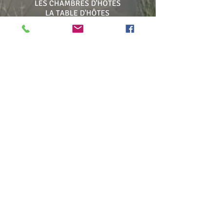
LES CHAMBRES D'HÔTES
LA TABLE D'HÔTES
Les séjours clés en main
La table
Les chambres
CONTACT
RESERVER
BLOG
Chambres d'hôtes sur le Bassin
d'Arcachon, à Mios
(à 10 minutes à pied du centre ville
de Mios et de ses
commerces)
Les Chambres d'hôtes de Pascale
1 allée du Zingueur
33 380 Mios
Partagez