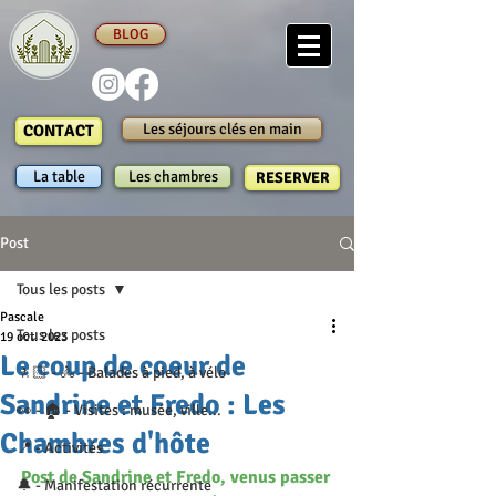
BLOG
Les séjours clés en main
CONTACT
La table
Les chambres
RESERVER
Post
Tous les posts
Pascale
Tous les posts
19 oct. 2023
Le coup de coeur de
🚶🏻 - 🚴 - Balades à pied, à vélo
Sandrine et Fredo : Les
👀 - 🏠 - Visites : musée, ville...
Chambres d'hôte
📍 - Activités
Post de Sandrine et Fredo, venus passer 
🔔 - Manifestation récurrente