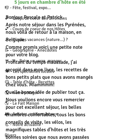
5 jours en chambre d'hôte en été
🎼 - Fête, festival, expo...
Bonjour Pascale et Patrick,
💕 - Coups de coeur des Girondins
Après notre séjour dans les Pyrénées, 
💕 - Coups de coeur de nos Hôtes
nous voilà de retour à la maison, en 
Belgique.
🔎 - Quelles vacances (nature...) ?
Comme promis voici une petite note 
📝 - Géographie - Anecdotes
pour votre blog.
🍴 -🍺 - Boire un verre, manger
Profitant du temps maussade, j’ai 
recopié dans mon livre, les recettes de 
🍽 - Les spécialités locales
bons petits plats que nous avons mangés 
😋 - Table d'hôte - Recettes
chez vous. Miammmm!
Quelle bonne idée de publier tout ça.
🌎 - Notre potager
Nous voulions encore vous remercier 
🌎 - Le Fait Maison
pour cet excellent séjour, les belles 
👥 - Artistes, artisans locaux
chambres confortables, tous les bons 
conseils de visite, les vélos, les 
📃 - Notre actualité
magnifiques tables d’hôtes et les très 
Divers
bonnes soirées que nous avons passées 