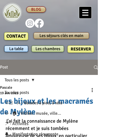
BLOG
Les séjours clés en main
CONTACT
La table
Les chambres
RESERVER
Post
Tous les posts
Pascale
Tous les posts
19 avr. 2022
Les bijoux et les macramés
🚶🏻 - 🚴 - Balades à pied, à vélo
de Mylène
👀 - 🏠 - Visites : musée, ville...
J'ai fait la connaissance de Mylène 
📍 - Activités
récemment et je suis tombées 
🔔 - Manifestation récurrente
amoureuse de ses bijoux, en particulier 