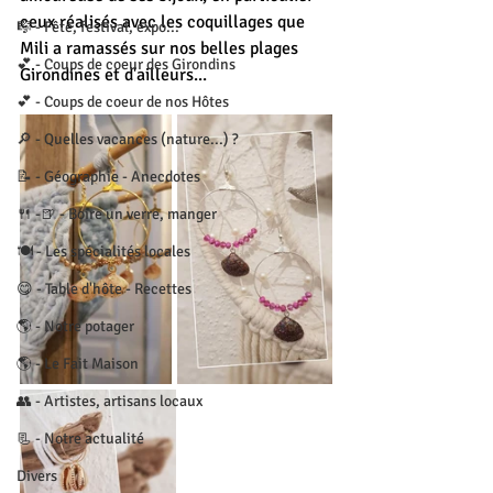
ceux réalisés avec les coquillages que 
🎼 - Fête, festival, expo...
Mili a ramassés sur nos belles plages 
💕 - Coups de coeur des Girondins
Girondines et d'ailleurs...
💕 - Coups de coeur de nos Hôtes
🔎 - Quelles vacances (nature...) ?
📝 - Géographie - Anecdotes
🍴 -🍺 - Boire un verre, manger
🍽 - Les spécialités locales
😋 - Table d'hôte - Recettes
🌎 - Notre potager
🌎 - Le Fait Maison
👥 - Artistes, artisans locaux
📃 - Notre actualité
Divers