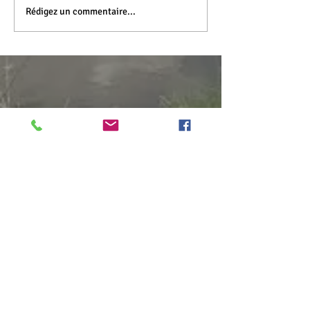
Rédigez un commentaire...
LES CHAMBRES D'HÔTES
LA TABLE D'HÔTES
Les séjours clés en main
La table