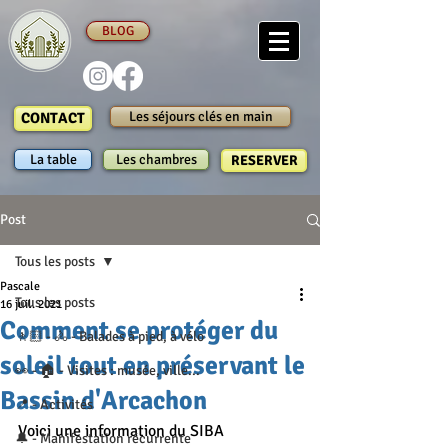
BLOG
Les séjours clés en main
CONTACT
La table
Les chambres
RESERVER
Post
Tous les posts
Pascale
Tous les posts
16 juil. 2021
Comment se protéger du
🚶🏻 - 🚴 - Balades à pied, à vélo
soleil tout en préservant le
👀 - 🏠 - Visites : musée, ville...
Bassin d'Arcachon
📍 - Activités
Voici une information du SIBA
🔔 - Manifestation récurrente