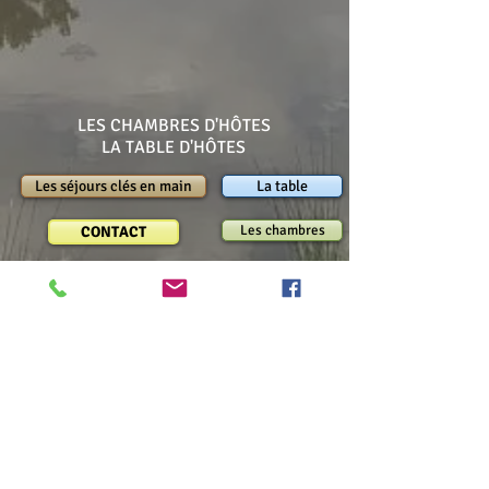
LES CHAMBRES D'HÔTES
LA TABLE D'HÔTES
Les séjours clés en main
La table
Les chambres
CONTACT
RESERVER
BLOG
Chambres d'hôtes sur le Bassin
d'Arcachon, à Mios
(à 10 minutes à pied du centre ville
de Mios et de ses
commerces)
Les Chambres d'hôtes de Pascale
1 allée du Zingueur
33 380 Mios