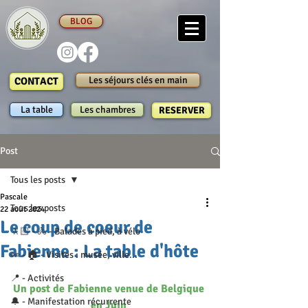
BLOG
Les séjours clés en main
CONTACT
La table
Les chambres
RESERVER
Post
Tous les posts
Pascale
Tous les posts
22 août 2024
Le coup de coeur de
🚶🏻 - 🚴 - Balades à pied, à vélo
Fabienne : La table d'hôte
👀 - 🏠 - Visites : musée, ville...
📍 - Activités
Un post de Fabienne venue de Belgique 
🔔 - Manifestation récurrente
en Juin 