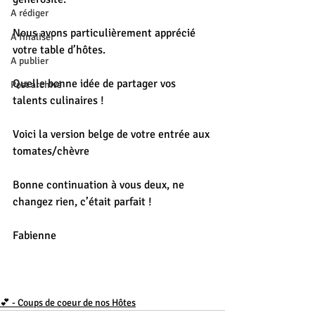
A rédiger
Nous avons particulièrement apprécié 
A finaliser
votre table d’hôtes.
A publier
Quelle bonne idée de partager vos 
Post archivé
talents culinaires ! 
Voici la version belge de votre entrée aux 
tomates/chèvre 
Bonne continuation à vous deux, ne 
changez rien, c’était parfait ! 
Fabienne
💕 - Coups de coeur de nos Hôtes