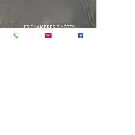
LES CHAMBRES D'HÔTES
LA TABLE D'HÔTES
Les séjours clés en main
La table
Les chambres
CONTACT
RESERVER
BLOG
Chambres d'hôtes sur le Bassin
d'Arcachon, à Mios
(à 10 minutes à pied du centre ville
de Mios et de ses
commerces)
Les Chambres d'hôtes de Pascale
1 allée du Zingueur
33 380 Mios